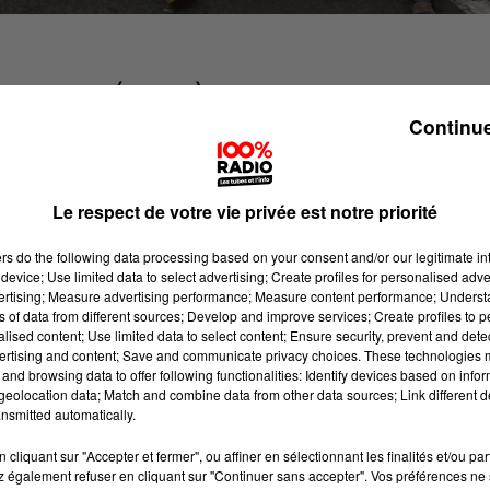
IGNANTS A RÉUNI PRÈS DE 2 000 PERSONNES DAN
USE SELON LES SYNDICATS.
Continue
s revendications depuis des mois
", s'exclame
Le respect de votre vie privée est notre priorité
ce ouvrière 31 et enseignante en école maternelle.
ers
do the following data processing based on your consent and/or our legitimate int
 étaient appelés à une grève nationale, pour une
device; Use limited data to select advertising; Create profiles for personalised adver
vertising; Measure advertising performance; Measure content performance; Unders
'Education Nationale, et une demande de recrutements. D
ns of data from different sources; Develop and improve services; Create profiles to 
rues, de l'Arche Marengo jusqu'au Monument aux morts.
alised content; Use limited data to select content; Ensure security, prevent and detect
ertising and content; Save and communicate privacy choices. These technologies
and browsing data to offer following functionalities: Identify devices based on infor
eolocation data; Match and combine data from other data sources; Link different de
VANTAGE DE RECRUTEMENTS
nsmitted automatically.
cliquant sur "Accepter et fermer", ou affiner en sélectionnant les finalités et/ou pa
 également refuser en cliquant sur "Continuer sans accepter". Vos préférences ne 