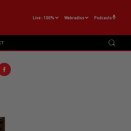
Live :
100%
Webradios
Podcasts
CT