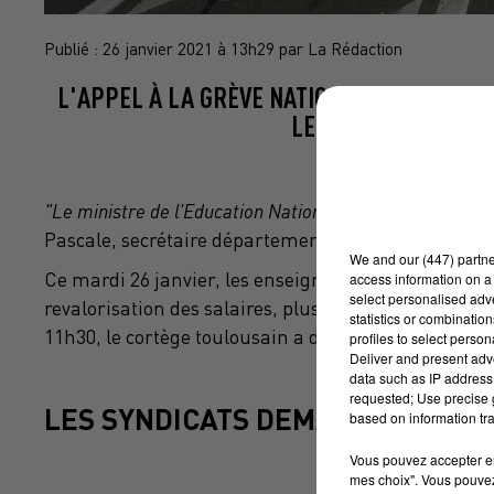
Publié : 26 janvier 2021 à 13h29 par La Rédaction
L'APPEL À LA GRÈVE NATIONALE DES ENSE
LES RUES DE TOULO
"Le ministre de l'Education Nationale reste sourd à no
Pascale, secrétaire départementale du syndicat For
We and
our (447) partn
Ce mardi 26 janvier, les enseignants de l'Hexagone
access information on a 
select personalised ad
revalorisation des salaires, plus de moyens pour l
statistics or combinatio
11h30, le cortège toulousain a déambulé dans les 
profiles to select person
Deliver and present adv
data such as IP address 
requested; Use precise g
LES SYNDICATS DEMANDENT DA
based on information tra
Vous pouvez accepter en 
mes choix". Vous pouvez