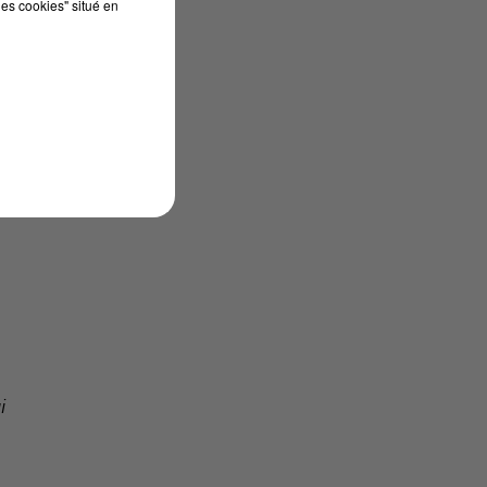
les cookies" situé en
e
i