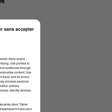
S
r sans accepter
erest: Store and/or
tising; Use profiles to
tand audiences through
ès
personalise content; Use
 fraud, and fix errors;
 may process personal
mation actively
vices; Identify devices
rtenaires dans "Gérer
s'appliqueront que pour