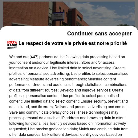
Continuer sans accepter
Le respect de votre vie privée est notre priorité
We and
our (447) partners
do the following data processing based on
your consent and/or our legitimate interest: Store and/or access
information on a device; Use limited data to select advertising; Create
profiles for personalised advertising; Use profiles to select personalised
advertising; Measure advertising performance; Measure content
performance; Understand audiences through statistics or combinations
Publié : 26 octobre 2022 à 16h14 par Brice Vidal
of data from different sources; Develop and improve services; Create
profiles to personalise content; Use profiles to select personalised
content; Use limited data to select content; Ensure security, prevent and
detect fraud, and fix errors; Deliver and present advertising and content;
Elle avait tout inventé ! La jeune fille qui accusait un
Save and communicate privacy choices. These technologies may
process personal data such as IP address and browsing data to offer
homme de viol à Toulouse
"avait menti aux policiers"
following functionalities: Identify devices based on information actively
n
ous précise une source judiciaire. Elle a été
requested; Use precise geolocation data; Match and combine data from
other data sources; Link different devices; Identify devices based on
réentendue par les enquêteurs et a livré une version