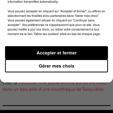
information transmitted automatically.
bien différente de sa première déposition.
Vous pouvez accepter en cliquant sur "Accepter et fermer", ou affiner en
Selon nos informations, elle aurait en réalité consenti
sélectionnant les finalités et/ou partenaires dans "Gérer mes choix".
à un rapport sexuel près de la discothèque « Le Nine »
Vous pouvez également refuser en cliquant sur "Continuer sans
samedi soir, "
et n’aurait ensuite pas assumé face aux
accepter". Vos préférences ne s'appliqueront que pour ce site. Vous
pouvez mettre à jour vos choix, ou retirer votre consentement à tout
deux amies qui l’accompagnaient"
nous indique une
moment via le lien "Gérer les cookies" situé en bas de chaque page.
source proche de l'enquête. La fausse victime n’avait
pas déposé plainte et avait également refusé d'être
examinée par un médecin-légiste, comme le prévoit
Accepter et fermer
la procédure. L’enquête ouverte par le parquet de
Toulouse est donc close.
Gérer mes choix
LIRE →
Toulouse. Une jeune femme aurait été violée
dans un bois près d'une discothèque de Sesquières