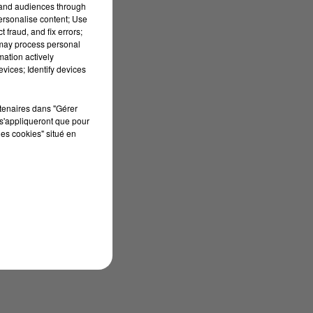
tand audiences through
personalise content; Use
 fraud, and fix errors;
 may process personal
mation actively
vices; Identify devices
rtenaires dans "Gérer
s'appliqueront que pour
les cookies" situé en
le