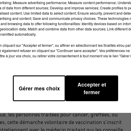
vertising; Measure advertising performance; Measure content performance; Unders
ns of data from different sources; Develop and improve services; Create profiles to 
alised content; Use limited data to select content; Ensure security, prevent and detect
ertising and content; Save and communicate privacy choices. These technologies
and browsing data to offer following functionalities: Identify devices based on infor
eolocation data; Match and combine data from other data sources; Link different de
nsmitted automatically.
E POUR LES PERSONNES QUI N'ONT PAS ACCÈS À
cliquant sur "Accepter et fermer", ou affiner en sélectionnant les finalités et/ou pa
NTERNET.
 également refuser en cliquant sur "Continuer sans accepter". Vos préférences ne 
tre à jour vos choix, ou retirer votre consentement à tout moment via le lien "Gérer 
Accepter et
âgées de plus de 75 ans pourront se faire vacciner
Gérer mes choix
fermer
Occitanie, environ 650 000 personnes âgées de plus de 75
on. Dès lundi, cette priorité est également élargie aux
e de développer des formes graves de Covid19 (par exemp
ue, les personnes traitées pour cancer, greffées, ou
es, cette démarche volontaire de vaccination s’inscrit
tretiennent avec le médecin traitant qui les conseille.