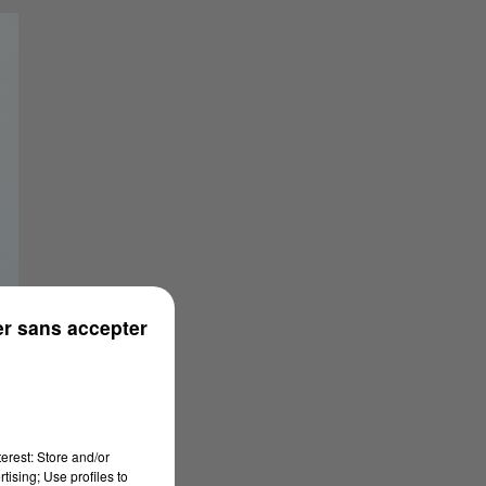
r sans accepter
erest: Store and/or
tising; Use profiles to