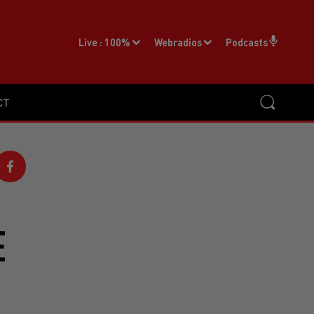
Live :
100%
Webradios
Podcasts
CT
E