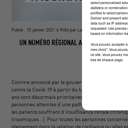
select personalised ad
statistics or combinatio
profiles to select person
Deliver and present adv
data such as IP address 
requested; Use precise g
Publié : 15 janvier 2021 à 9h06 par La Rédaction
based on information tra
UN NUMÉRO RÉGIONAL A ÉTÉ MIS EN PLAC
Vous pouvez accepter en 
I
mes choix". Vous pouvez
ce site. Vous pouvez met
bas de chaque page.
Comme annoncé par le gouvernement, les personnes 
contre la Covid-19 à partir du lundi 18 janvier. En 
ans sont désormais prioritaires pour cette vaccinati
personnes atteintes d’une pathologie à haut risqu
les patients souffrant d'insuffisance rénale chroniq
trisomiques...). Pour toutes les personnes concerné
pleinement dans la relation de confiance qu’elles en