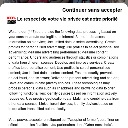
Continuer sans accepter
Le respect de votre vie privée est notre priorité
We and
our (447) partners
do the following data processing based on
your consent and/or our legitimate interest: Store and/or access
information on a device; Use limited data to select advertising; Create
profiles for personalised advertising; Use profiles to select personalised
advertising; Measure advertising performance; Measure content
Publié : 8 janvier 2022 à 9h08 par Thomas naudi
performance; Understand audiences through statistics or combinations
of data from different sources; Develop and improve services; Create
La fin du suspense en top 14. La rencontre Stade
profiles to personalise content; Use profiles to select personalised
content; Use limited data to select content; Ensure security, prevent and
Toulousain - Montpellier est officiellement
detect fraud, and fix errors; Deliver and present advertising and content;
reportée. Dans les rangs héraultais, plusieurs
Save and communicate privacy choices. These technologies may
process personal data such as IP address and browsing data to offer
joueurs sont, en effet, positifs au Covid-19. Les
following functionalities: Identify devices based on information actively
membres du club ont été testés à nouveau ce
requested; Use precise geolocation data; Match and combine data from
other data sources; Link different devices; Identify devices based on
vendredi alors que le match devait avoir lieu
information transmitted automatically.
dimanche soir à Ernest-Wallon. Le MHR était "dans
l'incapacité de jouer", selon le communiqué de la
Vous pouvez accepter en cliquant sur "Accepter et fermer", ou affiner en
sélectionnant les finalités et/ou partenaires dans "Gérer mes choix".
Ligue Nationale de Rugby. La nouvelle date n’est pas