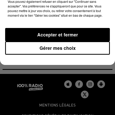
Vous pouvez également refuser en cliquant sur "Continuer sans
encore arrêtée.
accepter". Vos préférences ne s'appliqueront que pour ce site. Vous
pouvez mettre à jour vos choix, ou retirer votre consentement à tout
moment via le lien "Gérer les cookies" situé en bas de chaque page.
Les autres matchs sont maintenus dans la région,
pour cette 15e journée de championnat. Les joueurs
catalans de l’Usap affrontent Biarritz ce samedi à 15
Accepter et fermer
h. À la même heure, Pau se déplace à Lyon. Le
Castres Olympique, de son côté, reçoit le Stade
Gérer mes choix
Français.
MENTIONS LÉGALES