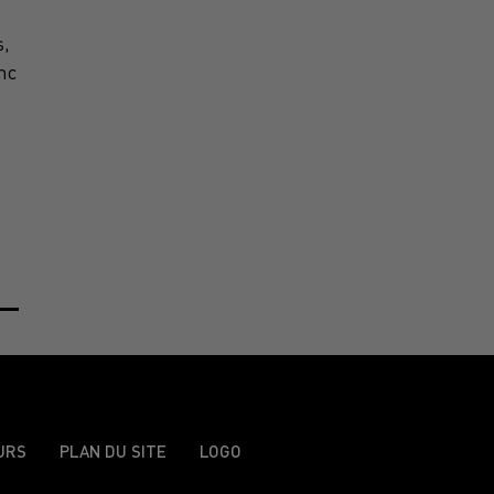
s,
nc
URS
PLAN DU SITE
LOGO