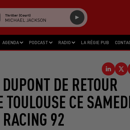
Thriller (court)
MICHAEL JACKSON
AGENDA
PODCAST
RADIO
LA RÉGIE PUB
CONTA
E DUPONT DE RETOUR
E TOULOUSE CE SAMED
 RACING 92