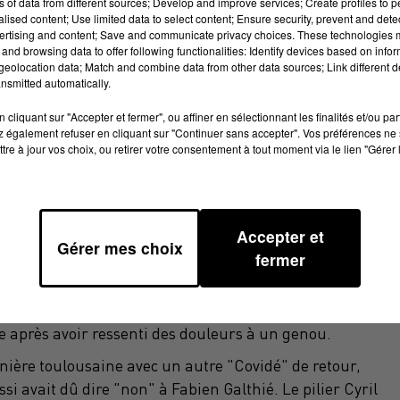
ns of data from different sources; Develop and improve services; Create profiles to 
alised content; Use limited data to select content; Ensure security, prevent and detect
ertising and content; Save and communicate privacy choices. These technologies
and browsing data to offer following functionalities: Identify devices based on infor
eolocation data; Match and combine data from other data sources; Link different de
nsmitted automatically.
cliquant sur "Accepter et fermer", ou affiner en sélectionnant les finalités et/ou pa
 également refuser en cliquant sur "Continuer sans accepter". Vos préférences ne 
tre à jour vos choix, ou retirer votre consentement à tout moment via le lien "Gérer 
t, qui n'a plus joué depuis le 11 décembre, sera de
Accepter et
medi (21h05) pour la 16e journée du Top 14, a annoncé so
Gérer mes choix
fermer
des 42 joueurs pour préparer le Tournoi des six nations
e France face à l'Italie, Dupont avait dû déclarer forfait
de mêlée de 25 ans, élu meilleur joueur du monde en 2021,
 après avoir ressenti des douleurs à un genou.
rnière toulousaine avec un autre "Covidé" de retour,
 avait dû dire "non" à Fabien Galthié. Le pilier Cyril