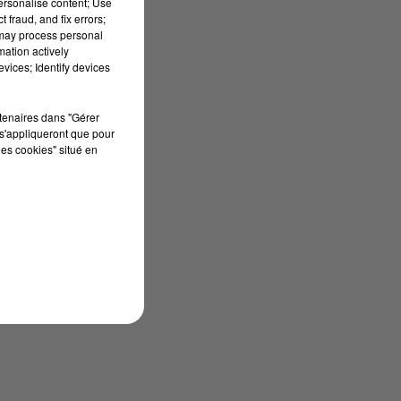
personalise content; Use
 fraud, and fix errors;
 may process personal
mation actively
vices; Identify devices
rtenaires dans "Gérer
s'appliqueront que pour
les cookies" situé en
n
 a