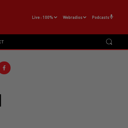
Live :
100%
Webradios
Podcasts
CT
I