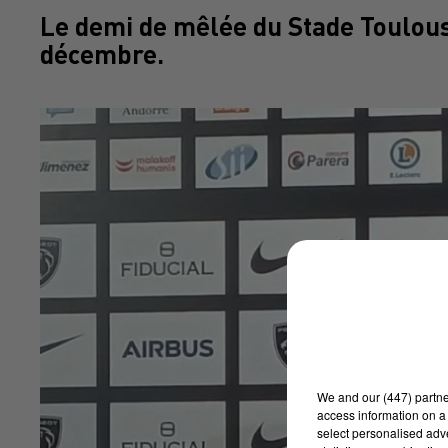
Le demi de mêlée du Stade Toulousa
décembre.
We and
our (447) partn
access information on a 
select personalised ad