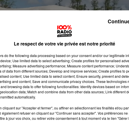
Continue
Le respect de votre vie privée est notre priorité
ers
do the following data processing based on your consent and/or our legitimate int
device; Use limited data to select advertising; Create profiles for personalised adver
vertising; Measure advertising performance; Measure content performance; Unders
ns of data from different sources; Develop and improve services; Create profiles to 
alised content; Use limited data to select content; Ensure security, prevent and detect
ertising and content; Save and communicate privacy choices. These technologies
and browsing data to offer following functionalities: Identify devices based on infor
eolocation data; Match and combine data from other data sources; Link different de
nsmitted automatically.
cliquant sur "Accepter et fermer", ou affiner en sélectionnant les finalités et/ou pa
 également refuser en cliquant sur "Continuer sans accepter". Vos préférences ne 
tre à jour vos choix, ou retirer votre consentement à tout moment via le lien "Gérer 