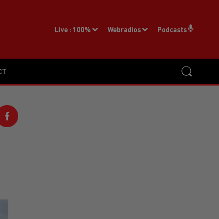
Live :
100%
Webradios
Podcasts
CT