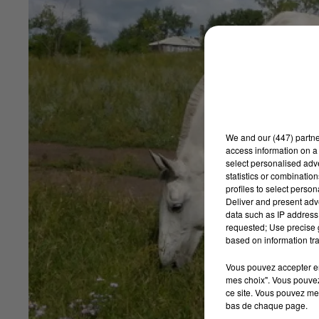
We and
our (447) partn
access information on a 
select personalised ad
statistics or combinatio
profiles to select person
Deliver and present adv
data such as IP address 
requested; Use precise g
based on information tra
Vous pouvez accepter en 
mes choix". Vous pouvez
ce site. Vous pouvez met
bas de chaque page.