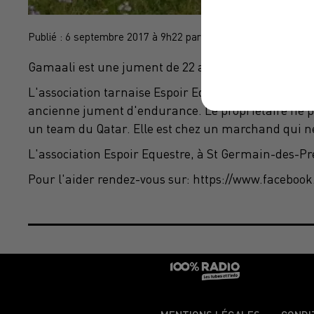
Publié : 6 septembre 2017 à 9h22 par Cécile Gabaude
Gamaali est une jument de 22 ans.
L'association tarnaise Espoir Equestre lance un app
ancienne jument d'endurance. Le propriétaire ne pe
un team du Qatar. Elle est chez un marchand qui ne
L'association Espoir Equestre, à St Germain-des-Prés 
Pour l'aider rendez-vous sur: https://www.facebook.