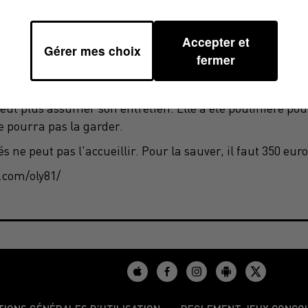
Accepter et
Gérer mes choix
fermer
el au don et recherche une famille d'accueil pour cette
ut plus assumer son entretien. Elle a été poulinière pou
 pourra pas la garder.
ne peut pas l'accueillir. Pour la sauver, il faut 350 euro
com/oly81/​