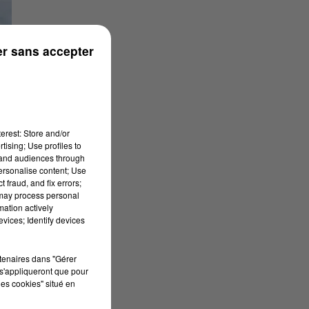
r sans accepter
erest: Store and/or
tising; Use profiles to
tand audiences through
personalise content; Use
 fraud, and fix errors;
 may process personal
mation actively
vices; Identify devices
rtenaires dans "Gérer
s'appliqueront que pour
les cookies" situé en