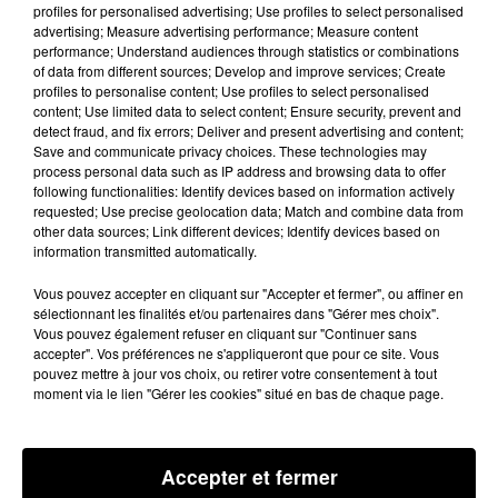
profiles for personalised advertising; Use profiles to select personalised
"Sous l'effet d'un coup de vent, un arbre est tombé dans la
advertising; Measure advertising performance; Measure content
cour de l'école, chutant sur trois enfants"
précise la
performance; Understand audiences through statistics or combinations
préfecture de Tarn et Garonne dans un communiqué.
of data from different sources; Develop and improve services; Create
profiles to personalise content; Use profiles to select personalised
content; Use limited data to select content; Ensure security, prevent and
detect fraud, and fix errors; Deliver and present advertising and content;
Les pompiers et le SAMU sont rapidement intervenus
Save and communicate privacy choices. These technologies may
process personal data such as IP address and browsing data to offer
pour prendre en charge les intéressés. Le DASEN et le
following functionalities: Identify devices based on information actively
Directeur des services du cabinet du préfet de Tarn-
requested; Use precise geolocation data; Match and combine data from
other data sources; Link different devices; Identify devices based on
et-Garonne sont sur place.
information transmitted automatically.
Vers 17h40, les enfants ont pu être dégagés par les
Vous pouvez accepter en cliquant sur "Accepter et fermer", ou affiner en
sapeurs pompiers suite à des opérations de levage
sélectionnant les finalités et/ou partenaires dans "Gérer mes choix".
Vous pouvez également refuser en cliquant sur "Continuer sans
ayant nécessité l’utilisation de moyens de
accepter". Vos préférences ne s'appliqueront que pour ce site. Vous
désincarcération.
pouvez mettre à jour vos choix, ou retirer votre consentement à tout
moment via le lien "Gérer les cookies" situé en bas de chaque page.
Deux garçons, nés en 2011 et 2012, se trouvent à
l’heure actuelle en état d’urgence absolue
et ont été
évacués vers le Centre hospitalier de Purpan à
Accepter et fermer
Toulouse, l’un par voie de route, l’autre par transport