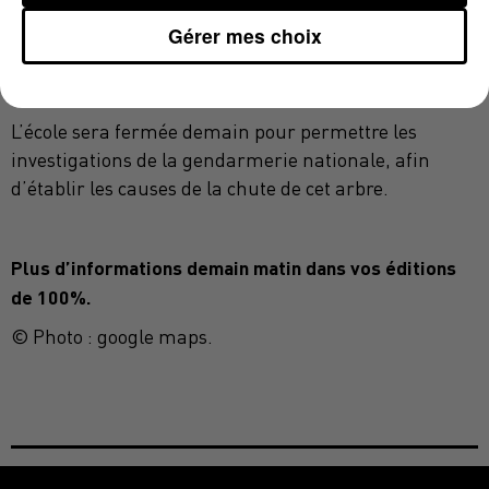
en hélicoptère du SAMU 31. Le troisième enfant est
Gérer mes choix
hors de danger.
L’école sera fermée demain pour permettre les
investigations de la gendarmerie nationale, afin
d’établir les causes de la chute de cet arbre.
Plus d’informations demain matin dans vos éditions
de 100%.
© Photo : google maps.