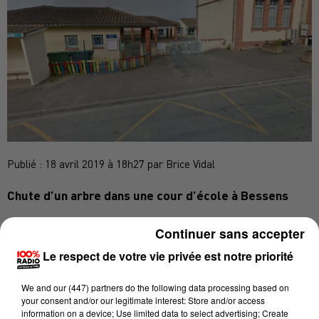
Publié : 18 avril 2019 à 18h27 par Brice Vidal
Chute d’un arbre dans une cour d’école à Bessens
Continuer sans accepter
Un accident a eu lieu ce 18 avril 2019 à l’école
Le respect de votre vie privée est notre priorité
primaire Jules Ferry de la commune de Bessens. Les
pompiers ont été avisés à 15h49 précise et se sont
We and
our (447) partners
do the following data processing based on
your consent and/or our legitimate interest: Store and/or access
projetés immédiatement sur place.
information on a device; Use limited data to select advertising; Create