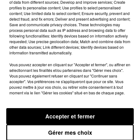
of data from different sources; Develop and improve services; Create
pas été élu et selon Bernard
profiles to personalise content; Use profiles to select personalised
CARAYON, certains élus centristes
content; Use limited data to select content; Ensure security, prevent and
detect fraud, and fix errors; Deliver and present advertising and content;
n'ont pas joué le jeu entre les deux
Save and communicate privacy choices. These technologies may
tours entraînant l'élection du
process personal data such as IP address and browsing data to offer
following functionalities: Identify devices based on information actively
candidat PS Thierry CARCENAC.
requested; Use precise geolocation data; Match and combine data from
other data sources; Link different devices; Identify devices based on
On écoute Bernard CARAYON.
information transmitted automatically.
Vous pouvez accepter en cliquant sur "Accepter et fermer", ou affiner en
Publié : 30 septembre 2014 à 8h14
sélectionnant les finalités et/ou partenaires dans "Gérer mes choix".
Vous pouvez également refuser en cliquant sur "Continuer sans
accepter". Vos préférences ne s'appliqueront que pour ce site. Vous
pouvez mettre à jour vos choix, ou retirer votre consentement à tout
moment via le lien "Gérer les cookies" situé en bas de chaque page.
Accepter et fermer
Gérer mes choix
MENTIONS LÉGALES