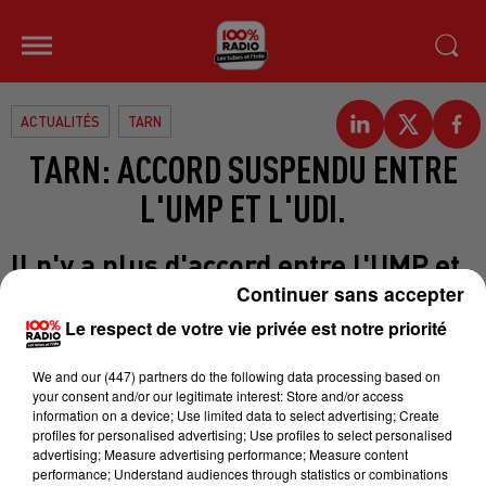
ACTUALITÉS
TARN
TARN: ACCORD SUSPENDU ENTRE
L'UMP ET L'UDI.
Il n'y a plus d'accord entre l'UMP et
l'UDI dans le TARN. Le président de
Continuer sans accepter
l'UMP dans le département,
Le respect de votre vie privée est notre priorité
Bernard CARAYON, a annoncé hier
We and
our (447) partners
do the following data processing based on
matin que l'accord avec les
your consent and/or our legitimate interest: Store and/or access
centristes était suspendu suite aux
information on a device; Use limited data to select advertising; Create
profiles for personalised advertising; Use profiles to select personalised
élections sénatoriales de dimanche.
advertising; Measure advertising performance; Measure content
Jacques THOUROUDE en effet, n'a
performance; Understand audiences through statistics or combinations