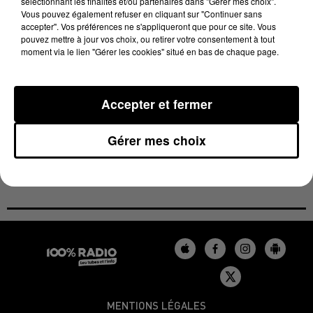
sélectionnant les finalités et/ou partenaires dans "Gérer mes choix".
Vous pouvez également refuser en cliquant sur "Continuer sans
élus, mais pas seulement.
accepter". Vos préférences ne s'appliqueront que pour ce site. Vous
pouvez mettre à jour vos choix, ou retirer votre consentement à tout
100% a tendu son micro dans le cortège à la recherche
moment via le lien "Gérer les cookies" situé en bas de chaque page.
des citoyens présents. Alors pourquoi venir
manifester ? Régis Bachelu leur avons posé la
question :
Accepter et fermer
Gérer mes choix
MENTIONS LÉGALES