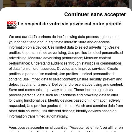
Continuer sans accepter
Le respect de votre vie privée est notre priorité
We and
our (447) partners
do the following data processing based on
your consent and/or our legitimate interest: Store and/or access
information on a device; Use limited data to select advertising; Create
profiles for personalised advertising; Use profiles to select personalised
advertising; Measure advertising performance; Measure content
performance; Understand audiences through statistics or combinations
Publié : 27 octobre 2016 à 8h18
of data from different sources; Develop and improve services; Create
profiles to personalise content; Use profiles to select personalised
200 personnes ont manifesté entre le commissariat et
content; Use limited data to select content; Ensure security, prevent and
detect fraud, and fix errors; Deliver and present advertising and content;
la Préfecture à la mi-journée hier. « Soutien aux
Save and communicate privacy choices. These technologies may
collègues du 91 » ou « policiers en colères » pouvait-on
process personal data such as IP address and browsing data to offer
following functionalities: Identify devices based on information actively
lire sur les pancartes dans le cortège.
requested; Use precise geolocation data; Match and combine data from
other data sources; Link different devices; Identify devices based on
Objectif : dénoncer, entre autre, le laxisme de la
information transmitted automatically.
justice face aux agresseurs des forces de l'ordre.
Vous pouvez accepter en cliquant sur "Accepter et fermer", ou affiner en
Une manifestation qui a rassemblé des policiers, des