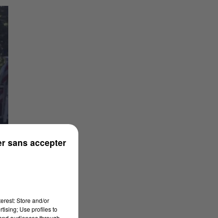
r sans accepter
erest: Store and/or
tising; Use profiles to
tand audiences through