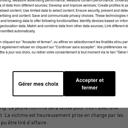
ns of data from different sources; Develop and improve services; Create profiles to 
alised content; Use limited data to select content; Ensure security, prevent and detect
ertising and content; Save and communicate privacy choices. These technologies
and browsing data to offer following functionalities: Identify devices based on infor
eolocation data; Match and combine data from other data sources; Link different de
nsmitted automatically.
NT DEVOIR RENDRE DES COMPTES.
cliquant sur "Accepter et fermer", ou affiner en sélectionnant les finalités et/ou pa
 également refuser en cliquant sur "Continuer sans accepter". Vos préférences ne 
tre à jour vos choix, ou retirer votre consentement à tout moment via le lien "Gérer 
a vie à Toulouse. En octobre dernier, quartier Empalot vers
uatre à cinq individus lui tombent alors dessus, sans
Accepter et
Gérer mes choix
fermer
 tente de se relever, de s'enfuir. Les agresseurs continue
ing. Le jeune homme sera laissé pour mort avec une
. La victime est heureusement prise en charge par les
pu être tiré d’affaire.