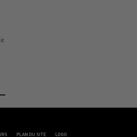
t
s
it
URS
PLAN DU SITE
LOGO