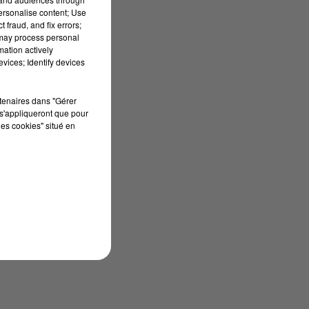
personalise content; Use
 fraud, and fix errors;
 may process personal
mation actively
vices; Identify devices
rtenaires dans "Gérer
s'appliqueront que pour
les cookies" situé en
 3
nt