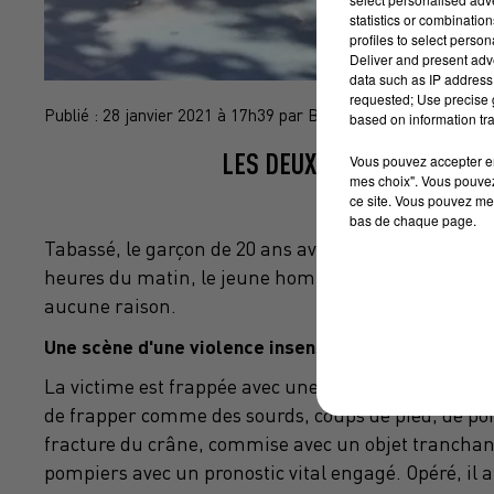
statistics or combinatio
profiles to select person
Deliver and present adv
data such as IP address 
requested; Use precise g
Publié : 28 janvier 2021 à 17h39 par Brice Vidal
based on information tra
LES DEUX AGRESSEURS VO
Vous pouvez accepter en 
mes choix". Vous pouvez
ce site. Vous pouvez met
bas de chaque page.
Tabassé, le garçon de 20 ans avait failli y laisser l
heures du matin, le jeune homme rentre chez lui. Q
aucune raison.
Une scène d'une violence insensée
La victime est frappée avec une violence inouïe, elle
de frapper comme des sourds, coups de pied, de po
fracture du crâne, commise avec un objet tranchant
pompiers avec un pronostic vital engagé. Opéré, il a 