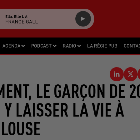
Ella, Elle L A
FRANCE GALL
AGENDA
PODCAST
RADIO
LA RÉGIE PUB
CONTA
ENT, LE GARÇON DE 2
 Y LAISSER LA VIE À
ULOUSE