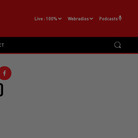
Live :
100%
Webradios
Podcasts
CT
0