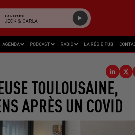
La Recette
JECK & CARLA
AGENDA
PODCAST
RADIO
LA RÉGIE PUB
CONTA
EUSE TOULOUSAINE,
ENS APRÈS UN COVID