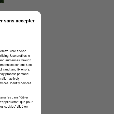
r sans accepter
E
erest: Store and/or
ais
tising; Use profiles to
tand audiences through
personalise content; Use
e
 fraud, and fix errors;
 may process personal
mation actively
vices; Identify devices
rtenaires dans "Gérer
s'appliqueront que pour
les cookies" situé en