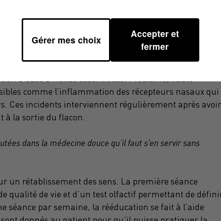
émotionnelle et la gestion de la douleur en cancérologie a
ugmenté. L’OSTMR, comprenez Olfactory Stimulation
e mise au point par Dr Olga Alexandre,
Accepter et
Gérer mes choix
iste à relier les odeurs à la mémoire afin d’encrer plus
fermer
idémie de Covid, le cabinet de la parfumeuse de formati
arge des personnes en détresse psychologique du a leur
ion à base d’huiles essentielles. Problème, l’auto-
sibles comme l’inflammation des récepteurs nasaux qui
rs. Ces incidents interviennent régulièrement après avoi
 à la sortie du flacon.
putées dans la médecine douce qu’il faut s’en servir sans
our un rétablissement des sens. La première séance
 qualité de vie et d’un test olfactif permettant de défini
ne séance par semaine, la rééducation se fait à l’aide
 sont donnés au patient pour qu’il puisse pratiquer la