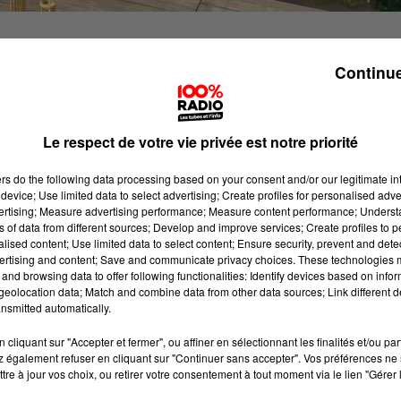
Continue
ET DANS SON CABINET TOULOUSAIN ELLE RÉÉDUQU
 GOUT ET D'ODORAT POUR LEUR PERMETTRE DE
OCIALE SAINE ET ÉPANOUIE.
Le respect de votre vie privée est notre priorité
ers
do the following data processing based on your consent and/or our legitimate int
nfection des récepteurs olfactifs et Covid semblent désorm
device; Use limited data to select advertising; Create profiles for personalised adver
vertising; Measure advertising performance; Measure content performance; Unders
éritable handicap, celle-ci n’est pas pour autant sans
ns of data from different sources; Develop and improve services; Create profiles to 
olfactive : l’OSTMR. Dans le cabinet de Sylvie Roubach, ru
alised content; Use limited data to select content; Ensure security, prevent and detect
ertising and content; Save and communicate privacy choices. These technologies
eliers de composition de parfum sur mesure depuis 2017.
and browsing data to offer following functionalities: Identify devices based on infor
ne formation en neurosciences à l’Ecole Supérieure du
eolocation data; Match and combine data from other data sources; Link different de
nsmitted automatically.
sa clientèle. En effet, si le Covid a eu des
une d’entre elle, et non des moindres, est la perte
cliquant sur "Accepter et fermer", ou affiner en sélectionnant les finalités et/ou pa
 également refuser en cliquant sur "Continuer sans accepter". Vos préférences ne 
tre à jour vos choix, ou retirer votre consentement à tout moment via le lien "Gérer 