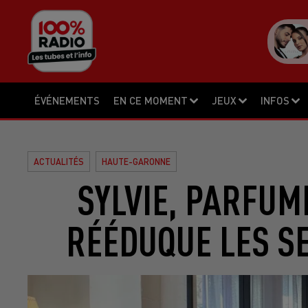
ÉVÉNEMENTS
EN CE MOMENT
JEUX
INFOS
ACTUALITÉS
HAUTE-GARONNE
SYLVIE, PARFUM
RÉÉDUQUE LES S