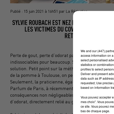
Publié : 15 juin 2021 à 16h51 par La Rédaction
SYLVIE ROUBACH EST NEZ ET PARFUMEUSE 
LES VICTIMES DU COVID EN PERTE DE
RETROUVER UNE VIE S
We and
our (447) partn
Perte de gout, perte d’odorat partielle ou totale, i
access information on a 
select personalised ad
indissociables pour beaucoup. Si l’anosmie est un v
statistics or combinatio
solution. Petit point sur la méthode de rééducation 
profiles to select person
Deliver and present adv
de la pomme à Toulouse, on peut assister à des at
data such as IP address 
Seulement, la praticienne, également titulaire d’u
requested; Use precise g
based on information tra
Parfum de Paris, à récemment connu un renouveau de 
conséquences non négligeables à plusieurs plans, l’
Vous pouvez accepter en 
d’odorat, directement relié au gout.
mes choix". Vous pouvez
ce site. Vous pouvez met
bas de chaque page.