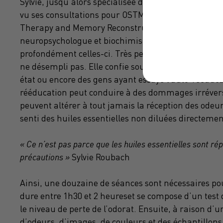
Sylvie, jusqu’alors spécialisée dans la rééducation 
vu ses consultations pour OSTMR drastiquement a
Therapy and Memory Reconstruction est une méthod
neuropsychologue et biochimiste. Cette méthode cons
profondément celles-ci. Très peu connue avant l’ép
ne désempli pas. Elle confie souvent prendre en ch
état ou encore des gens ayant essayé l’auto-rééducat
rééducation peut conduire à des dommages irréver
peuvent altérer à tout jamais la réception des odeu
senti des huiles essentielles non diluées directement
« Ce n’est pas parce que les huiles essentielles sont ré
précautions »
Sylvie Roubach
Ainsi, une douzaine de séances sont nécessaires p
dure entre 1h30 et 2 heureset se compose d’un test de
le niveau de perte de l’odorat. Ensuite, à raison d’u
d’odeurs, d’images, de couleurs et des échantillons