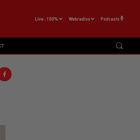
Live :
100%
Webradios
Podcasts
CT