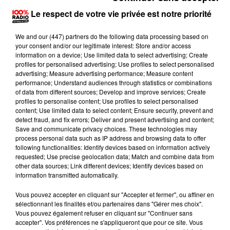
nouvelles directives prises par la Mairie de Toulouse"
Le respect de votre vie privée est notre priorité
expliquent les forains. Un groupe de travail a été
constitué "
afin de trouver un nouvel emplacement pour
We and
our (447) partners
do the following data processing based on
accueillir cette foire"
et
"malgré les 25 sites examinés
your consent and/or our legitimate interest: Store and/or access
information on a device; Use limited data to select advertising; Create
(dont 10 proposés par la délégation foraine de la Foire
profiles for personalised advertising; Use profiles to select personalised
Saint-Michel)
aucun n’a trouvé grâce auprès de la
advertising; Measure advertising performance; Measure content
performance; Understand audiences through statistics or combinations
nouvelle municipalité"
. Si bien que
"aucune proposition
of data from different sources; Develop and improve services; Create
pérenne n’a pu aboutir"
dénoncent les forains dans un
profiles to personalise content; Use profiles to select personalised
content; Use limited data to select content; Ensure security, prevent and
communiqué qui s'interrogent :
"la nouvelle
detect fraud, and fix errors; Deliver and present advertising and content;
municipalité a-t-elle vraiment eu la volonté d’accueillir la
Save and communicate privacy choices. These technologies may
process personal data such as IP address and browsing data to offer
Foire Saint-Michel depuis un an de négociation ?"
following functionalities: Identify devices based on information actively
requested; Use precise geolocation data; Match and combine data from
other data sources; Link different devices; Identify devices based on
information transmitted automatically.
Pour mettre la pression, la Fédération de Forains de
France a déposé un préavis de manifestation valable
Vous pouvez accepter en cliquant sur "Accepter et fermer", ou affiner en
du 16 septembre au 16 octobre 2022. Le point de
sélectionnant les finalités et/ou partenaires dans "Gérer mes choix".
Vous pouvez également refuser en cliquant sur "Continuer sans
départ de ce rassemblement
"se fera depuis les
accepter". Vos préférences ne s'appliqueront que pour ce site. Vous
barrières de péage Toulouse Nord. L’itinéraire emprunté