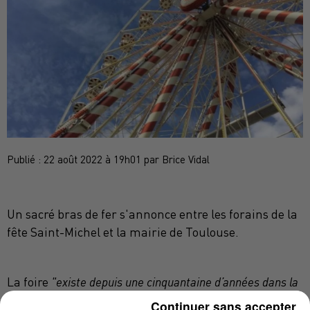
Publié : 22 août 2022 à 19h01 par Brice Vidal
Un sacré bras de fer s'annonce entre les forains de la
fête Saint-Michel et la mairie de Toulouse.
La foire
"existe depuis une cinquantaine d’années dans la
ville rose"
et "
celle-ci est mise à mal à la suite de
Continuer sans accepter