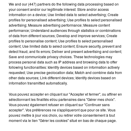
We and
our (447) partners
do the following data processing based on
your consent and/or our legitimate interest: Store and/or access
information on a device; Use limited data to select advertising; Create
profiles for personalised advertising; Use profiles to select personalised
advertising; Measure advertising performance; Measure content
performance; Understand audiences through statistics or combinations
of data from different sources; Develop and improve services; Create
profiles to personalise content; Use profiles to select personalised
content; Use limited data to select content; Ensure security, prevent and
detect fraud, and fix errors; Deliver and present advertising and content;
Save and communicate privacy choices. These technologies may
process personal data such as IP address and browsing data to offer
Publié : 9 novembre 2016 à 10h50
following functionalities: Identify devices based on information actively
requested; Use precise geolocation data; Match and combine data from
other data sources; Link different devices; Identify devices based on
Une rupture de canalisation a entraîné une
information transmitted automatically.
importante fuite de gaz ce matin, avenue François
Mitterand à Séméac. Conséquence d'une chute
Vous pouvez accepter en cliquant sur "Accepter et fermer", ou affiner en
sélectionnant les finalités et/ou partenaires dans "Gérer mes choix".
d'arbre causée par le vent. Les pompiers sont
Vous pouvez également refuser en cliquant sur "Continuer sans
rapidement intervenus. D'autres arbres ont chuté à
accepter". Vos préférences ne s'appliqueront que pour ce site. Vous
pouvez mettre à jour vos choix, ou retirer votre consentement à tout
cause du vent à Tarbes et Bagnères-de-Bigorre cette
moment via le lien "Gérer les cookies" situé en bas de chaque page.
nuit.