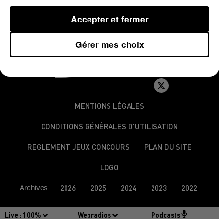
Accepter et fermer
Gérer mes choix
MENTIONS LÉGALES
CONDITIONS GÉNÉRALES D’UTILISATION
REGLEMENT JEUX CONCOURS
PLAN DU SITE
LOGO
Archives
2026
2025
2024
2023
2022
Live :
100%
Webradios
Podcasts