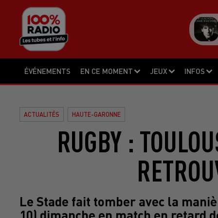
ÉVÉNEMENTS
EN CE MOMENT
JEUX
INFOS
ACTUALITÉS
HAUTE-GARONNE
RUGBY : TOULOU
RETROUV
Le Stade fait tomber avec la maniè
10) dimanche en match en retard de