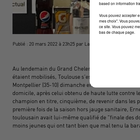
based on information tra
Vous pouvez accepter en 
mes choix". Vous pouvez
ce site. Vous pouvez met
bas de chaque page.
Publié : 20 mars 2022 à 23h25 par La Rédaction
Au lendemain du Grand Chelem français dans le Tour
étaient mobilisés, Toulouse s'est mis au diapason e
Montpellier (35-10) dimanche en match en retard de
domicile, après celui obtenu de haute lutte contre 
champion en titre, cinquième, de revenir dans les pl
première fois de la saison hors jauge sanitaire, Erne
toulousain avait lui-même qualifié de "finale des do
moins jeunes qui ont tant bien que mal tenu la bara