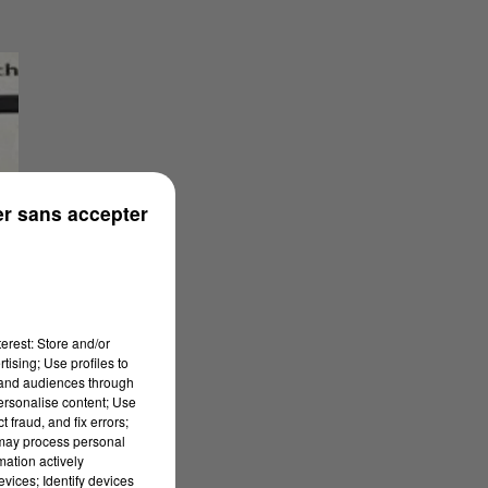
r sans accepter
erest: Store and/or
tising; Use profiles to
tand audiences through
personalise content; Use
 fraud, and fix errors;
 may process personal
mation actively
vices; Identify devices