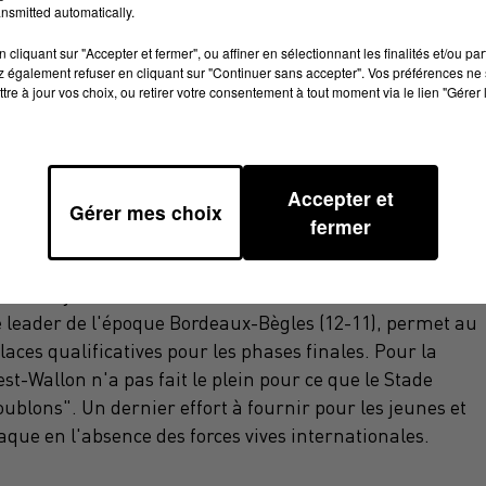
nsmitted automatically.
cliquant sur "Accepter et fermer", ou affiner en sélectionnant les finalités et/ou pa
 également refuser en cliquant sur "Continuer sans accepter". Vos préférences ne 
tre à jour vos choix, ou retirer votre consentement à tout moment via le lien "Gérer 
Accepter et
Gérer mes choix
fermer
noi des six nations, pour lequel dix de ses joueurs
n faisant tomber avec la manière le leader du Top 14
 la 15e journée. Leur deuxième succès consécutif à
le leader de l'époque Bordeaux-Bègles (12-11), permet au
aces qualificatives pour les phases finales. Pour la
st-Wallon n'a pas fait le plein pour ce que le Stade
ublons". Un dernier effort à fournir pour les jeunes et
que en l'absence des forces vives internationales.