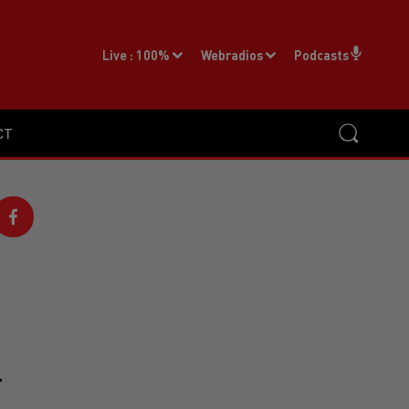
Live :
100%
Webradios
Podcasts
CT
-