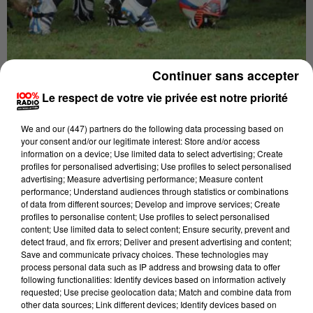
Continuer sans accepter
Le respect de votre vie privée est notre priorité
Publié : 21 juin 2018 à 9h21
We and
our (447) partners
do the following data processing based on
C'est une saison historique pour Lavaur. Les Tarnais
your consent and/or our legitimate interest: Store and/or access
information on a device; Use limited data to select advertising; Create
ont déjà montré l'an dernier, avec une demi-finale,
profiles for personalised advertising; Use profiles to select personalised
qu'il fallait compter sur eux.
advertising; Measure advertising performance; Measure content
performance; Understand audiences through statistics or combinations
Être en finale cette saison est un petit exploit.
of data from different sources; Develop and improve services; Create
Face à eux, l'équipe Dordognaise de Trélissac. Ils se
profiles to personalise content; Use profiles to select personalised
content; Use limited data to select content; Ensure security, prevent and
sont affrontés deux fois cette saison en poule : une
detect fraud, and fix errors; Deliver and present advertising and content;
victoire partout. C'est un véritable défi pour les
Save and communicate privacy choices. These technologies may
joueurs de l'ASV.
process personal data such as IP address and browsing data to offer
following functionalities: Identify devices based on information actively
requested; Use precise geolocation data; Match and combine data from
Mathieu Bonnello, l'entraîneur vauréen nous en
other data sources; Link different devices; Identify devices based on