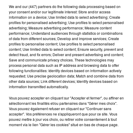
We and
our (447) partners
do the following data processing based on
your consent and/or our legitimate interest: Store and/or access
information on a device; Use limited data to select advertising; Create
profiles for personalised advertising; Use profiles to select personalised
advertising; Measure advertising performance; Measure content
performance; Understand audiences through statistics or combinations
of data from different sources; Develop and improve services; Create
profiles to personalise content; Use profiles to select personalised
content; Use limited data to select content; Ensure security, prevent and
Publié : 10 avril 2017 à 11h45 par Pauline Schaller
detect fraud, and fix errors; Deliver and present advertising and content;
Save and communicate privacy choices. These technologies may
Le jeune Tom a été retrouvé saint et sauf. Cet
process personal data such as IP address and browsing data to offer
adolescent de 17 ans était porté disparu depuis une
following functionalities: Identify devices based on information actively
requested; Use precise geolocation data; Match and combine data from
dizaine de jours, il avait quitté son domicile de
other data sources; Link different devices; Identify devices based on
Rivesaltes le 28 mars dernier et n’a pas été vu depuis.
information transmitted automatically.
C’est dimanche matin à Tautavel, que le jeune
Vous pouvez accepter en cliquant sur "Accepter et fermer", ou affiner en
sélectionnant les finalités et/ou partenaires dans "Gérer mes choix".
garçon a été localisé, grâce aux nombreux
Vous pouvez également refuser en cliquant sur "Continuer sans
témoignages suite à l’appel à témoin qui avait été
accepter". Vos préférences ne s'appliqueront que pour ce site. Vous
pouvez mettre à jour vos choix, ou retirer votre consentement à tout
lancé.
moment via le lien "Gérer les cookies" situé en bas de chaque page.
L'adolescent a retrouvé sa famille.