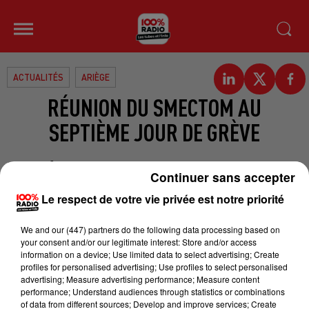
ACTUALITÉS
ARIÈGE
RÉUNION DU SMECTOM AU
SEPTIÈME JOUR DE GRÈVE
La grève continue au Smectom, le
Continuer sans accepter
syndicat mixte gère la collecte et le
Le respect de votre vie privée est notre priorité
traitement des déchets sur une
partie de l’Ariège. Les syndicats
We and
our (447) partners
do the following data processing based on
appellent à un rassemblement à 19
your consent and/or our legitimate interest: Store and/or access
information on a device; Use limited data to select advertising; Create
heures, aujourd’hui, devant la salle
profiles for personalised advertising; Use profiles to select personalised
des fêtes de Varilhes. Moment où se
advertising; Measure advertising performance; Measure content
performance; Understand audiences through statistics or combinations
tient le conseil syndical du
of data from different sources; Develop and improve services; Create