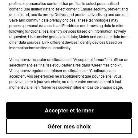
profiles to personalise content; Use profiles to select personalised
Smectom, composé d’élus des
content; Use limited data to select content; Ensure security, prevent and
communes adhérentes. La suite du
detect fraud, and fix errors; Deliver and present advertising and content;
Save and communicate privacy choices. These technologies may
mouvement dépendra, à n’en pas
process personal data such as IP address and browsing data to offer
douter, des décisions prises ce soir.
following functionalities: Identify devices based on information actively
requested; Use precise geolocation data; Match and combine data from
BV
other data sources; Link different devices; Identify devices based on
information transmitted automatically.
Vous pouvez accepter en cliquant sur "Accepter et fermer", ou affiner en
Publié : 22 octobre 2014 à 8h26
sélectionnant les finalités et/ou partenaires dans "Gérer mes choix".
Vous pouvez également refuser en cliquant sur "Continuer sans
accepter". Vos préférences ne s'appliqueront que pour ce site. Vous
pouvez mettre à jour vos choix, ou retirer votre consentement à tout
moment via le lien "Gérer les cookies" situé en bas de chaque page.
Accepter et fermer
Gérer mes choix
MENTIONS LÉGALES