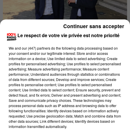
Continuer sans accepter
Le respect de votre vie privée est notre priorité
Publié : 25 juin 2020 à 16h42 par Brice Vidal
We and
our (447) partners
do the following data processing based on
your consent and/or our legitimate interest: Store and/or access
information on a device; Use limited data to select advertising; Create
Visionnez le Grand Débat d'entre-deux-tours à
profiles for personalised advertising; Use profiles to select personalised
advertising; Measure advertising performance; Measure content
Toulouse sur le plateau de Vià Occitanie, en
performance; Understand audiences through statistics or combinations
partenariat avec 100% et
La Dépêche du Midi.
of data from different sources; Develop and improve services; Create
profiles to personalise content; Use profiles to select personalised
Dimanche se déroule le second tour des élections
content; Use limited data to select content; Ensure security, prevent and
municipales. Jean-Luc Moudenc (LR soutenu par
detect fraud, and fix errors; Deliver and present advertising and content;
Save and communicate privacy choices. These technologies may
LREM, UDI...) et Antoine Maurice (Archipel Citoyen
process personal data such as IP address and browsing data to offer
soutenu par EELV, LFI, PS, PC, PRG...) s'affrontent
following functionalities: Identify devices based on information actively
requested; Use precise geolocation data; Match and combine data from
dans la course au Capitole. Ils sont au coude à coude
other data sources; Link different devices; Identify devices based on
dans les sondages. Un débat vif pour vous éclairer sur
information transmitted automatically.