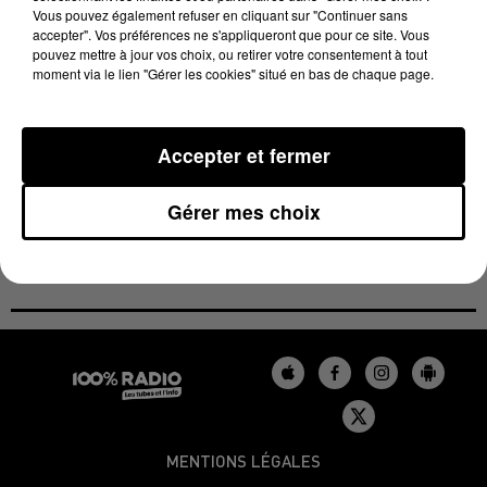
présente les nouveaux cursus proposés à Albi:
Vous pouvez également refuser en cliquant sur "Continuer sans
accepter". Vos préférences ne s'appliqueront que pour ce site. Vous
pouvez mettre à jour vos choix, ou retirer votre consentement à tout
moment via le lien "Gérer les cookies" situé en bas de chaque page.
Et Champollion est en pointe au niveau des outils
Accepter et fermer
numériques:
Gérer mes choix
MENTIONS LÉGALES