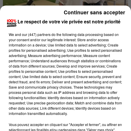
Continuer sans accepter
Le respect de votre vie privée est notre priorité
We and
our (447) partners
do the following data processing based on
your consent and/or our legitimate interest: Store and/or access
information on a device; Use limited data to select advertising; Create
Publié : 13 septembre 2016 à 10h18 par Laurent Batigne
profiles for personalised advertising; Use profiles to select personalised
advertising; Measure advertising performance; Measure content
L'institut national universitaire Champollion a
performance; Understand audiences through statistics or combinations
of data from different sources; Develop and improve services; Create
effectué hier sa première rentrée en tant
profiles to personalise content; Use profiles to select personalised
qu'établissement autonome. C'est un nouveau statut
content; Use limited data to select content; Ensure security, prevent and
detect fraud, and fix errors; Deliver and present advertising and content;
qui lui permettra de délivrer des diplômes
Save and communicate privacy choices. These technologies may
estampillés Champollion. ET cela attire: l'effectif de
process personal data such as IP address and browsing data to offer
Champollion sera cette année d'environ 4000
following functionalities: Identify devices based on information actively
requested; Use precise geolocation data; Match and combine data from
étudiants répartis sur le campus d'Albi
other data sources; Link different devices; Identify devices based on
principalement mais aussi de castres et de Rodez.
information transmitted automatically.
Brigitte Pradin, la Directrice (
notre photo
), nous
Vous pouvez accepter en cliquant sur "Accepter et fermer", ou affiner en
sélectionnant les finalités et/ou partenaires dans "Gérer mes choix".