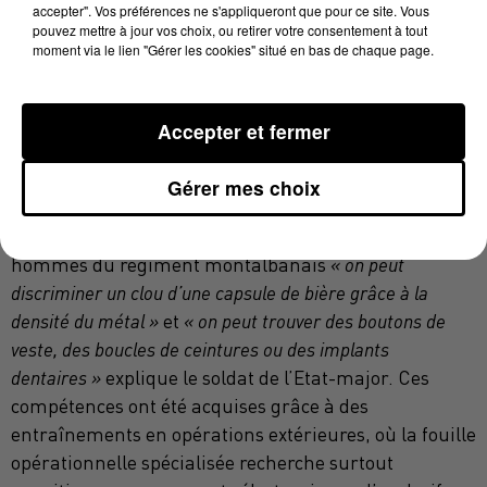
conditions météo ».
accepter". Vos préférences ne s'appliqueront que pour ce site. Vous
pouvez mettre à jour vos choix, ou retirer votre consentement à tout
moment via le lien "Gérer les cookies" situé en bas de chaque page.
DES OPÉRATEURS ULTRA-
COMPÉTENTS : PIÈCES
Accepter et fermer
MAÎTRESSES DU DISPOSITIF
Gérer mes choix
Avec des hommes aguerris comme le sont les
hommes du régiment montalbanais
« on peut
discriminer un clou d’une capsule de bière grâce à la
densité du métal »
et
« on peut trouver des boutons de
veste, des boucles de ceintures ou des implants
dentaires »
explique le soldat de l’Etat-major. Ces
compétences ont été acquises grâce à des
entraînements en opérations extérieures, où la fouille
opérationnelle spécialisée recherche surtout