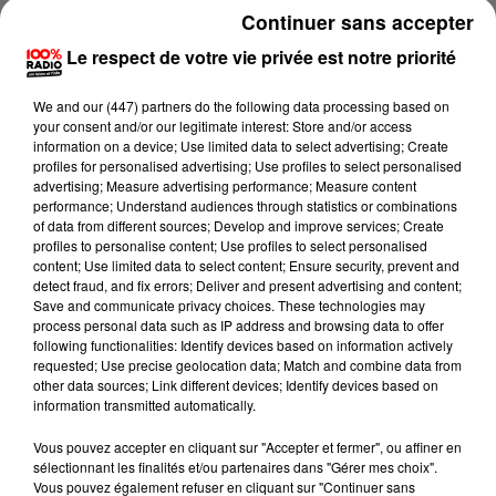
peuvent impacter le temps de recherche »
précise le
Continuer sans accepter
militaire.
Le respect de votre vie privée est notre priorité
We and
our (447) partners
do the following data processing based on
UN APPAREIL CAPABLE DE
your consent and/or our legitimate interest: Store and/or access
information on a device; Use limited data to select advertising; Create
DÉTECTER DES MÉTAUX À 6
profiles for personalised advertising; Use profiles to select personalised
MÈTRES DE PROFONDEUR
advertising; Measure advertising performance; Measure content
performance; Understand audiences through statistics or combinations
of data from different sources; Develop and improve services; Create
profiles to personalise content; Use profiles to select personalised
content; Use limited data to select content; Ensure security, prevent and
La FOS est équipée de plusieurs détecteurs de métaux
detect fraud, and fix errors; Deliver and present advertising and content;
capables de trouver les objets métalliques de 0 à 6
Save and communicate privacy choices. These technologies may
process personal data such as IP address and browsing data to offer
mètres de profondeur
« mais plus on ira profond, plus
following functionalities: Identify devices based on information actively
les objets devront avoir un écho métallique important »,
à
requested; Use precise geolocation data; Match and combine data from
other data sources; Link different devices; Identify devices based on
l’inverse
« sur la couche supérieure de terre, les
information transmitted automatically.
détecteurs fins peuvent identifier de tout petits objets »
.
Les détecteurs militaires sont adaptés à la vie en
Vous pouvez accepter en cliquant sur "Accepter et fermer", ou affiner en
sélectionnant les finalités et/ou partenaires dans "Gérer mes choix".
campagne militaire
« ils ne craignent pas l’eau ou les
Vous pouvez également refuser en cliquant sur "Continuer sans