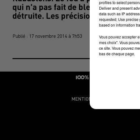
profiles to select person
qui n'a pas fait de blessé, mais un
Deliver and present adv
détruite. Les précisions de notre 
data such as IP address 
requested; Use precise g
based on information tra
Publié : 17 novembre 2014 à 7h53
Vous pouvez accepter en 
mes choix". Vous pouvez
ce site. Vous pouvez met
bas de chaque page.
MENTIONS LÉGALES
CONDI