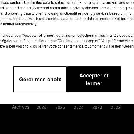
alised content; Use limited data to select content; Ensure security, prevent and detect
e bonne partie de la mairie a été
ertising and content; Save and communicate privacy choices. These technologies
journaliste cyrille masson. CG, CM.
and browsing data to offer following functionalities: Identify devices based on infor
eolocation data; Match and combine data from other data sources; Link different de
nsmitted automatically.
cliquant sur "Accepter et fermer", ou affiner en sélectionnant les finalités et/ou pa
 également refuser en cliquant sur "Continuer sans accepter". Vos préférences ne 
tre à jour vos choix, ou retirer votre consentement à tout moment via le lien "Gérer 
Accepter et
Gérer mes choix
fermer
TIONS GÉNÉRALES D’UTILISATION
REGLEMENT JEUX CONCO
Archives
2026
2025
2024
2023
2022