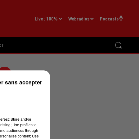
Live :
100%
Webradios
Podcasts
CT
r sans accepter
erest: Store and/or
tising; Use profiles to
tand audiences through
personalise content; Use