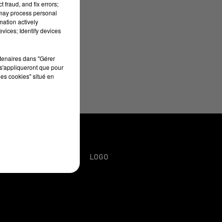
 fraud, and fix errors;
 may process personal
mation actively
vices; Identify devices
rtenaires dans "Gérer
s'appliqueront que pour
les cookies" situé en
URS
PLAN DU SITE
LOGO