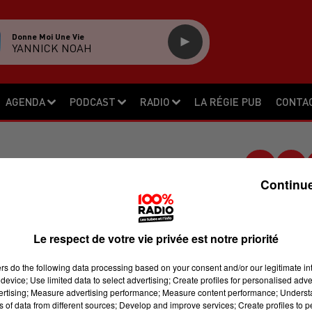
Donne Moi Une Vie
YANNICK NOAH
AGENDA
PODCAST
RADIO
LA RÉGIE PUB
CONTA
Continue
PARTIE DE LA MAIRIE
RUITE.
Le respect de votre vie privée est notre priorité
ers
do the following data processing based on your consent and/or our legitimate int
device; Use limited data to select advertising; Create profiles for personalised adver
ce week-end et ravagé la mairie de
vertising; Measure advertising performance; Measure content performance; Unders
uit de samedi à dimanche. Un incendie
ns of data from different sources; Develop and improve services; Create profiles to 