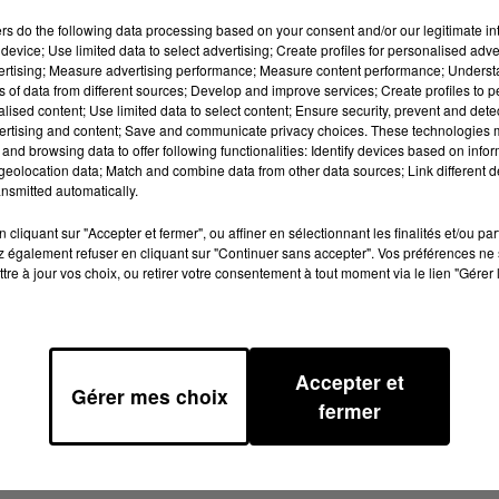
ers
do the following data processing based on your consent and/or our legitimate int
device; Use limited data to select advertising; Create profiles for personalised adver
vertising; Measure advertising performance; Measure content performance; Unders
ns of data from different sources; Develop and improve services; Create profiles to 
alised content; Use limited data to select content; Ensure security, prevent and detect
ertising and content; Save and communicate privacy choices. These technologies
and browsing data to offer following functionalities: Identify devices based on infor
eolocation data; Match and combine data from other data sources; Link different de
quinze!
nsmitted automatically.
g "Talents de quartier" ce jeudi. Quarante-sept ont été
cliquant sur "Accepter et fermer", ou affiner en sélectionnant les finalités et/ou pa
es retenus assureront la première partie du 100% Live à
 également refuser en cliquant sur "Continuer sans accepter". Vos préférences ne 
 duo. Voici les noms des heureux gagnants:
tre à jour vos choix, ou retirer votre consentement à tout moment via le lien "Gérer 
Accepter et
Gérer mes choix
fermer