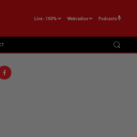
Live :
100%
Webradios
Podcasts
CT