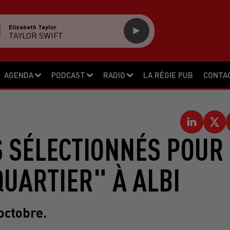
Elizabeth Taylor
TAYLOR SWIFT
AGENDA
PODCAST
RADIO
LA RÉGIE PUB
CONTA
S SÉLECTIONNÉS POUR
QUARTIER" À ALBI
 octobre.