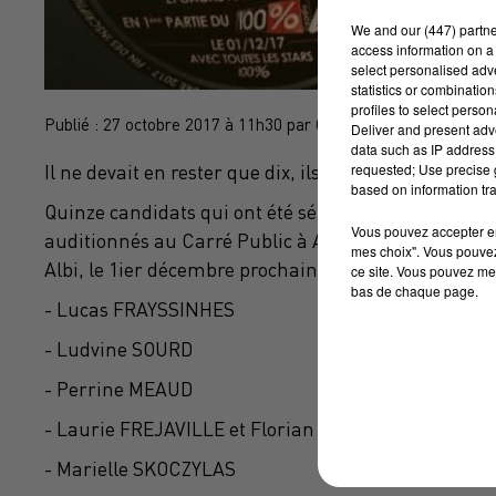
We and
our (447) partn
access information on a 
select personalised ad
statistics or combinatio
profiles to select person
Publié : 27 octobre 2017 à 11h30 par Cécile Gabaude
Deliver and present adv
data such as IP address 
requested; Use precise g
Il ne devait en rester que dix, ils seront finalement 
based on information tra
Quinze candidats qui ont été sélectionnés au castin
Vous pouvez accepter en 
auditionnés au Carré Public à Albi. Les quinze jeun
mes choix". Vous pouvez
Albi, le 1ier décembre prochain. Notez qu’il y a un
ce site. Vous pouvez met
bas de chaque page.
- Lucas FRAYSSINHES
- Ludvine SOURD
- Perrine MEAUD
- Laurie FREJAVILLE et Florian FRAISSE (duo)
- Marielle SKOCZYLAS