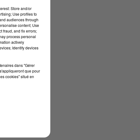
erest: Store and/or
tising; Use profiles to
tand audiences through
personalise content; Use
 fraud, and fix errors;
 may process personal
mation actively
vices; Identify devices
rtenaires dans "Gérer
s'appliqueront que pour
les cookies" situé en