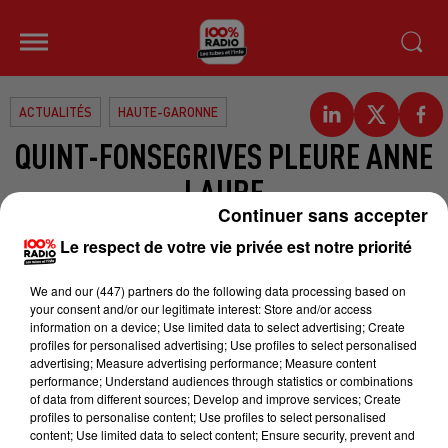
ACTUALITÉS
HAUTE-GARONNE
QUINT-FONSEGRIVES PLEURE ANNE
LAURE
Continuer sans accepter
Une victime originaire de Haute-
Le respect de votre vie privée est notre priorité
Garonne recensée dans les
We and
our (447) partners
do the following data processing based on
attentats de vendredi de Paris.
your consent and/or our legitimate interest: Store and/or access
A Quint-Fonsegrives, on a appris la
information on a device; Use limited data to select advertising; Create
profiles for personalised advertising; Use profiles to select personalised
disparition d’Anne-Laure Arruebo
advertising; Measure advertising performance; Measure content
révèle la Dépêche du Midi. Elle était
performance; Understand audiences through statistics or combinations
of data from different sources; Develop and improve services; Create
âgée de 36 ans, la malheureuse est
profiles to personalise content; Use profiles to select personalised
morte sous les balles des
content; Use limited data to select content; Ensure security, prevent and