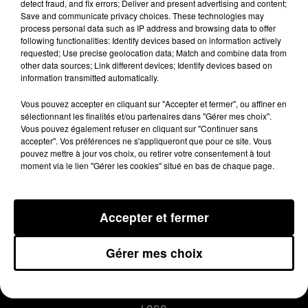
detect fraud, and fix errors; Deliver and present advertising and content;
terroristes dans un bar de la rue de
Save and communicate privacy choices. These technologies may
Charonne.
process personal data such as IP address and browsing data to offer
following functionalities: Identify devices based on information actively
requested; Use precise geolocation data; Match and combine data from
other data sources; Link different devices; Identify devices based on
Publié : 20 novembre 2015 à 9h17
information transmitted automatically.
Vous pouvez accepter en cliquant sur "Accepter et fermer", ou affiner en
sélectionnant les finalités et/ou partenaires dans "Gérer mes choix".
Vous pouvez également refuser en cliquant sur "Continuer sans
accepter". Vos préférences ne s'appliqueront que pour ce site. Vous
pouvez mettre à jour vos choix, ou retirer votre consentement à tout
moment via le lien "Gérer les cookies" situé en bas de chaque page.
Accepter et fermer
MENTIONS LÉGALES
Gérer mes choix
CONDITIONS GÉNÉRALES D’UTILISATION
REGLEMENT JEUX CONCOURS
PLAN DU SITE