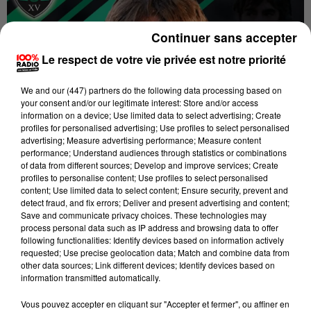
Continuer sans accepter
Le respect de votre vie privée est notre priorité
We and
our (447) partners
do the following data processing based on
your consent and/or our legitimate interest: Store and/or access
information on a device; Use limited data to select advertising; Create
profiles for personalised advertising; Use profiles to select personalised
advertising; Measure advertising performance; Measure content
performance; Understand audiences through statistics or combinations
Publié : 3 mai 2018 à 17h56
of data from different sources; Develop and improve services; Create
profiles to personalise content; Use profiles to select personalised
Jean-Frédéric Dubois, l'ancien adjoint de Guy Novès
content; Use limited data to select content; Ensure security, prevent and
dans le staff du XV de France, a été recruté comme
detect fraud, and fix errors; Deliver and present advertising and content;
Save and communicate privacy choices. These technologies may
entraîneur des lignes arrières par le club de Pro D2 de
process personal data such as IP address and browsing data to offer
Montauban, a-t-on appris jeudi auprès du club.
following functionalities: Identify devices based on information actively
requested; Use precise geolocation data; Match and combine data from
"Jeff" Dubois remplacera l'Australien Chris Whitaker
other data sources; Link different devices; Identify devices based on
un contrat d'une durée de trois
à ce poste et a signé
information transmitted automatically.
ans
, a précisé Jean-François Reygasse, président du
Vous pouvez accepter en cliquant sur "Accepter et fermer", ou affiner en