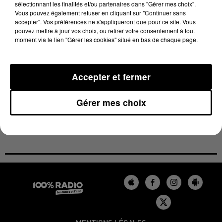
directoire de l'US Montauban. Il entraînera à
sélectionnant les finalités et/ou partenaires dans "Gérer mes choix".
Montauban, qui vient de perdre samedi en demi-
Vous pouvez également refuser en cliquant sur "Continuer sans
accepter". Vos préférences ne s'appliqueront que pour ce site. Vous
finale de Pro D2 face à Grenoble, aux côtés de Pierre-
pouvez mettre à jour vos choix, ou retirer votre consentement à tout
Philippe Lafond. Ancien ouvreur passé notamment
moment via le lien "Gérer les cookies" situé en bas de chaque page.
par le Stade Toulousain, Dubois, 44 ans, a entraîné
les arrières du Stade Français avec qui il a été
Accepter et fermer
champion de France en 2015, avant de rejoindre
Novès, son ancien coach à Toulouse, dans le staff du
Gérer mes choix
XV de France.
Source : AFP.