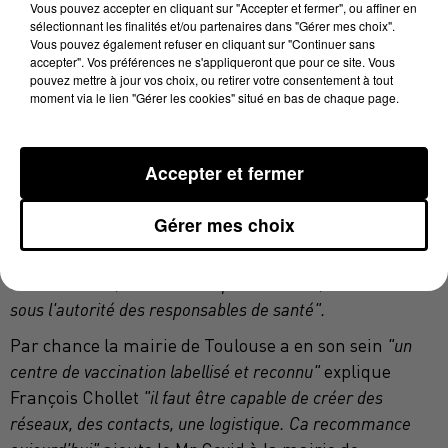
Vous pouvez accepter en cliquant sur "Accepter et fermer", ou affiner en
le vaccinodrome de toute urgence.
sélectionnant les finalités et/ou partenaires dans "Gérer mes choix".
Vous pouvez également refuser en cliquant sur "Continuer sans
accepter". Vos préférences ne s'appliqueront que pour ce site. Vous
pouvez mettre à jour vos choix, ou retirer votre consentement à tout
Une logistique considérable à déployer à nouveau
moment via le lien "Gérer les cookies" situé en bas de chaque page.
La municipalité va donc s'appuyer sur les médecins
de la collectivité pour réarmer le hall 8 du
Accepter et fermer
vaccinodrome du Ramier ;
"nous mobilisons en
rappelant tous nos contrats, les contrats intérimaires, des
Gérer mes choix
médecins à la retraite, des étudiants"
expliquait Jean-
Luc Moudenc qui rappellait
"nous ne sommes pas
décisionnaires, nous n'avons pas les doses, nous sommes
sous l'autorité des responsables de santé".
Par chance la mairie de Toulouse a en son sein
"un
centre de vaccination labellisé et reconnu"
explique
François Chollet
"il faut être capable de créer des
réseaux, des contacts, une logistique. Ca recommance