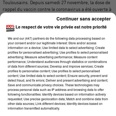
Toulousains. Depuis samedi 27 novembre, la dose de
rappel du vaccin contre le coronavirus a été ouverte à
tous les plus de 18 ans.
Continuer sans accepter
Le respect de votre vie privée est notre priorité
Volte-face
We and
our (447) partners
do the following data processing based on
your consent and/or our legitimate interest: Store and/or access
Mais le dispositif prévisionnel de l'ARS était
information on a device; Use limited data to select advertising; Create
visiblement un peu "léger". Les autorités de santé
profiles for personalised advertising; Use profiles to select personalised
advertising; Measure advertising performance; Measure content
estimaient que les pharmaciens et médecins
performance; Understand audiences through statistics or combinations
libéraux, associés au dispositif de vaccination,
of data from different sources; Develop and improve services; Create
pourraient subvenir au besoin. Vendredi dernier
profiles to personalise content; Use profiles to select personalised
content; Use limited data to select content; Ensure security, prevent and
l’ouverture du vaccinodrome du Ramier
"n'était pas à
detect fraud, and fix errors; Deliver and present advertising and content;
l’ordre du jour"
. Décision qui avait surpris bon nombre
Save and communicate privacy choices. These technologies may
process personal data such as IP address and browsing data to offer
d'observateurs. La mairie indiquait le garder
"sous le
following functionalities: Identify devices based on information actively
pied en cas de besoin".
requested; Use precise geolocation data; Match and combine data from
other data sources; Link different devices; Identify devices based on
Selon nos informations, en début de semaine, l'ARS a
information transmitted automatically.
appelé la municipalité à la rescousse. Il fallait rouvrir