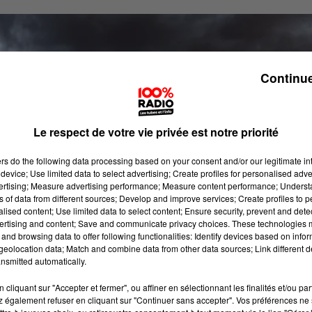
Continue
Le respect de votre vie privée est notre priorité
ers
do the following data processing based on your consent and/or our legitimate int
device; Use limited data to select advertising; Create profiles for personalised adver
vertising; Measure advertising performance; Measure content performance; Unders
ns of data from different sources; Develop and improve services; Create profiles to 
alised content; Use limited data to select content; Ensure security, prevent and detect
ertising and content; Save and communicate privacy choices. These technologies
and browsing data to offer following functionalities: Identify devices based on infor
eolocation data; Match and combine data from other data sources; Link different de
nsmitted automatically.
cliquant sur "Accepter et fermer", ou affiner en sélectionnant les finalités et/ou pa
 également refuser en cliquant sur "Continuer sans accepter". Vos préférences ne 