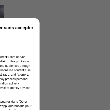
r sans accepter
erest: Store and/or
tising; Use profiles to
tand audiences through
personalise content; Use
 fraud, and fix errors;
 may process personal
mation actively
vices; Identify devices
rtenaires dans "Gérer
s'appliqueront que pour