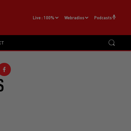
Live :
100%
Webradios
Podcasts
CT
S