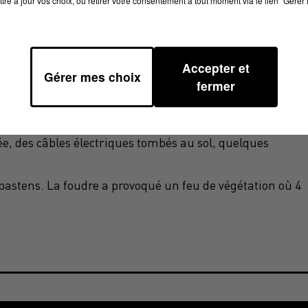
tre à jour vos choix, ou retirer votre consentement à tout moment via le lien "Gérer 
Accepter et
Gérer mes choix
fermer
 et le Lauragais. Les intempéries n'auront pas entrainé
t quand même du mener une quartaine d'interventions,
, des câbles électriques tombés au sol, quelques
bastens. La foudre a provoqué un feu de végétation où 4