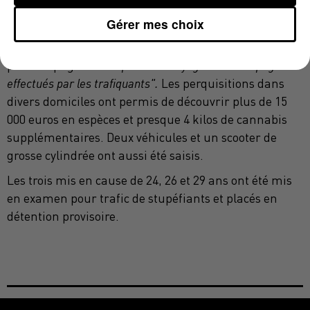
personnes"
ne laissant aucun doute sur leur activité.
Gérer mes choix
Les enquêteurs, dans le cadre des surveillances mises
en place, avaient assisté - en collaboration avec la
police espagnole -
"à plusieurs voyages vers l'Espagne
effectués par les trafiquants".
Les perquisitions dans
divers domiciles ont permis de découvrir plus de 15
000 euros en espèces et presque 4 kilos de cannabis
supplémentaires. Deux véhicules et un scooter de
grosse cylindrée ont aussi été saisis.
Les trois mis en cause de 24, 26 et 29 ans ont été mis
en examen pour trafic de stupéfiants et placés en
détention provisoire.