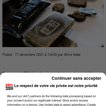
Publié : 17 décembre 2021 à 16h35 par Brice Vidal
Quasiment 32 kilos de résine de cannabis ont été
Continuer sans accepter
saisis dans un go-fast qui approvisionnait Toulouse,
Le respect de votre vie privée est notre priorité
et plus précisément le quartier Bellefontaine.
Vendredi dernier, les policiers toulousains de l'OFAST
We and
our (447) partners
do the following data processing based on
(office anti-stupéfiants) assistés de la BRI (Brigade de
your consent and/or our legitimate interest: Store and/or access
recherches et d'intervention de la police judiciaire)
information on a device; Use limited data to select advertising; Create