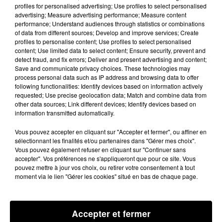
profiles for personalised advertising; Use profiles to select personalised
ont intercepté deux véhicules en provenance
advertising; Measure advertising performance; Measure content
d'Espagne. Deux individus étaient interpellés, ils
performance; Understand audiences through statistics or combinations
of data from different sources; Develop and improve services; Create
avaient caché le produit dans une cache aménagé
profiles to personalise content; Use profiles to select personalised
sous la tableau de bord. Deux jours plus tard, un
content; Use limited data to select content; Ensure security, prevent and
detect fraud, and fix errors; Deliver and present advertising and content;
troisième individu lié au trafic était interpellé, à son
Save and communicate privacy choices. These technologies may
domicile où était découvert 1 kg supplémentaire de
process personal data such as IP address and browsing data to offer
haschich.
following functionalities: Identify devices based on information actively
requested; Use precise geolocation data; Match and combine data from
other data sources; Link different devices; Identify devices based on
information transmitted automatically.
Un trafic basé quartier Bellefontaine
Vous pouvez accepter en cliquant sur "Accepter et fermer", ou affiner en
Ces interpellations sont la conséquence d'une
sélectionnant les finalités et/ou partenaires dans "Gérer mes choix".
Vous pouvez également refuser en cliquant sur "Continuer sans
enquête
"initiée par l'OFAST le 29 octobre"
et "
visant une
accepter". Vos préférences ne s'appliqueront que pour ce site. Vous
équipe de malfaiteurs agissant à partir du quartier de
pouvez mettre à jour vos choix, ou retirer votre consentement à tout
moment via le lien "Gérer les cookies" situé en bas de chaque page.
Bellefontaine"
précisait le procureur de la République
de Toulouse Samuel Vuelta Simon. Les policiers
avaient, durant plusieurs semaines, constaté
" des
Accepter et fermer
allées et venues" "des rencontres entre plusieurs