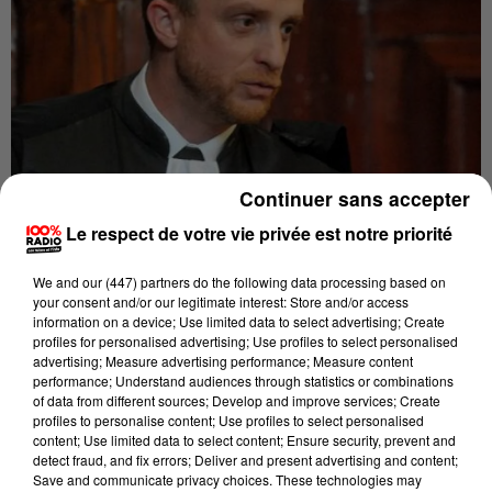
Continuer sans accepter
Publié : 27 septembre 2017 à 10h21
Le respect de votre vie privée est notre priorité
Il s’appelle Pierre Aurignac. Ce magistrat âgé de 46
We and
our (447) partners
do the following data processing based on
ans est le nouveau procureur de la république à
your consent and/or our legitimate interest: Store and/or access
Tarbes. Depuis la rentrée il a pris ses fonctions au
information on a device; Use limited data to select advertising; Create
profiles for personalised advertising; Use profiles to select personalised
Tribunal de grande instance (TGI) en remplacement
advertising; Measure advertising performance; Measure content
d’Eric Serfass, nommé sous-directeur à la direction
performance; Understand audiences through statistics or combinations
of data from different sources; Develop and improve services; Create
des affaires criminelles et des grâces, chef du service
profiles to personalise content; Use profiles to select personalised
du Casier judiciaire national. L’audience solennel
content; Use limited data to select content; Ensure security, prevent and
d’installation du nouveau procureur aura lieu le 27
detect fraud, and fix errors; Deliver and present advertising and content;
Save and communicate privacy choices. These technologies may
septembre. Auparavant Pierre Aurignac exerçait à