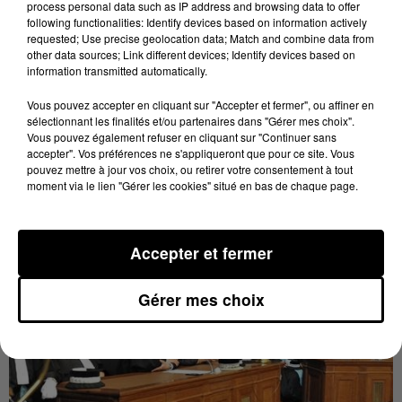
process personal data such as IP address and browsing data to offer
Auch, non loin de la Bigorre. Il faut dire qu’il connaît
following functionalities: Identify devices based on information actively
requested; Use precise geolocation data; Match and combine data from
bien la région puisqu’il est d’origine béarnaise et
other data sources; Link different devices; Identify devices based on
bigourdane. Il devient, de fait, le nouveau patron des
information transmitted automatically.
enquêtes ici dans le département. Il nous explique en
Vous pouvez accepter en cliquant sur "Accepter et fermer", ou affiner en
quoi consiste concrètement son rôle.
sélectionnant les finalités et/ou partenaires dans "Gérer mes choix".
Vous pouvez également refuser en cliquant sur "Continuer sans
accepter". Vos préférences ne s'appliqueront que pour ce site. Vous
pouvez mettre à jour vos choix, ou retirer votre consentement à tout
moment via le lien "Gérer les cookies" situé en bas de chaque page.
Accepter et fermer
Gérer mes choix