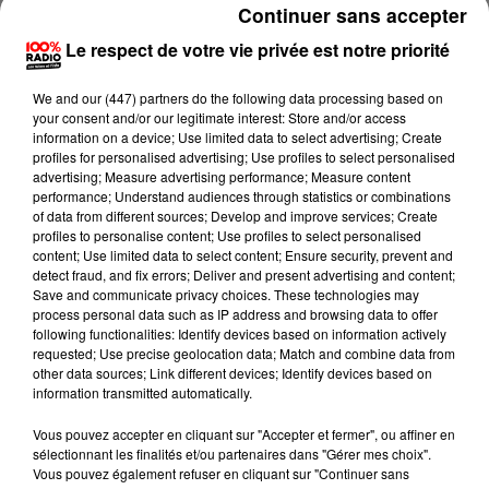
alors qu’ils allaient pointer à la police aux frontières
Continuer sans accepter
de Perpignan comme chaque semaine dans le cadre
Le respect de votre vie privée est notre priorité
de leur assignation à résidence, la famille a été
embarquée sans avis préalable et séparée dans deux
We and
our (447) partners
do the following data processing based on
your consent and/or our legitimate interest: Store and/or access
fourgons. Direction la région toulousaine où ils ont été
information on a device; Use limited data to select advertising; Create
placés dans un centre de rétention administrative,
profiles for personalised advertising; Use profiles to select personalised
avant d'embarquer ce jeudi matin dans un avion
advertising; Measure advertising performance; Measure content
performance; Understand audiences through statistics or combinations
pour l'Albanie.
of data from different sources; Develop and improve services; Create
profiles to personalise content; Use profiles to select personalised
Maryse Martinez la présidente du MRAP 66
content; Use limited data to select content; Ensure security, prevent and
(mouvement contre le racisme et pour l’amitié des
detect fraud, and fix errors; Deliver and present advertising and content;
Save and communicate privacy choices. These technologies may
peuples). est totalement bouleversée par cette
process personal data such as IP address and browsing data to offer
décision "
brutale
" et "
incompréhensible"
following functionalities: Identify devices based on information actively
requested; Use precise geolocation data; Match and combine data from
other data sources; Link different devices; Identify devices based on
information transmitted automatically.
Vous pouvez accepter en cliquant sur "Accepter et fermer", ou affiner en
Maryse Martinez, présidente du MRAP 66
sélectionnant les finalités et/ou partenaires dans "Gérer mes choix".
Le préfet agit
"en exéution des décisions de justice"
Vous pouvez également refuser en cliquant sur "Continuer sans