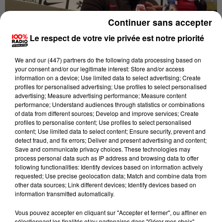
Continuer sans accepter
Le respect de votre vie privée est notre priorité
Publié : 2 septembre 2020 à 16h30 par Brice Vidal
We and
our (447) partners
do the following data processing based on
OUF DE SOULAGEMENT CHEZ LE DERNIER
your consent and/or our legitimate interest: Store and/or access
information on a device; Use limited data to select advertising; Create
CHAMPION DE FRANCE...
profiles for personalised advertising; Use profiles to select personalised
advertising; Measure advertising performance; Measure content
performance; Understand audiences through statistics or combinations
of data from different sources; Develop and improve services; Create
La première journée de Top 14 du Stade Toulousain
profiles to personalise content; Use profiles to select personalised
content; Use limited data to select content; Ensure security, prevent and
est maintenue, pour le moment...
detect fraud, and fix errors; Deliver and present advertising and content;
Save and communicate privacy choices. These technologies may
Le club Rouge et Noir confirme ce mercredi
"les
process personal data such as IP address and browsing data to offer
résultats des nouveaux tests Covid réalisés hier [mardi]
following functionalities: Identify devices based on information actively
requested; Use precise geolocation data; Match and combine data from
sur l'ensemble de l'effectif professionnel sont négatifs."
other data sources; Link different devices; Identify devices based on
information transmitted automatically.
Toulouse précise que
"la conférence de presse #ASMST
se tiendra bien demain à 12h au stade Ernest-Wallon".
Vous pouvez accepter en cliquant sur "Accepter et fermer", ou affiner en
Pas de nuage pour le moment au-dessus de la
sélectionnant les finalités et/ou partenaires dans "Gérer mes choix".