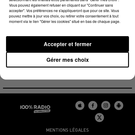
Vous pouvez également refuser en cliquant sur "Continuer sans
rencontre face à Clermont prévue dimanche.
accepter". Vos préférences ne s'appliqueront que pour ce site. Vous
pouvez mettre à jour vos choix, ou retirer votre consentement à tout
Le groupe toulousain sera testé à nouveau vendredi.
moment via le lien "Gérer les cookies" situé en bas de chaque page.
Le Stade a déjà enregistré trois cas de Coronavirus en
une semaine, au sein de l'effectif professionnel. Pour
rappel, le protocole LNR stipule qu'à partir de trois
Accepter et fermer
cas de contamination au Covid-19 dans une même
équipe, le match est reporté.
Gérer mes choix
MENTIONS LÉGALES