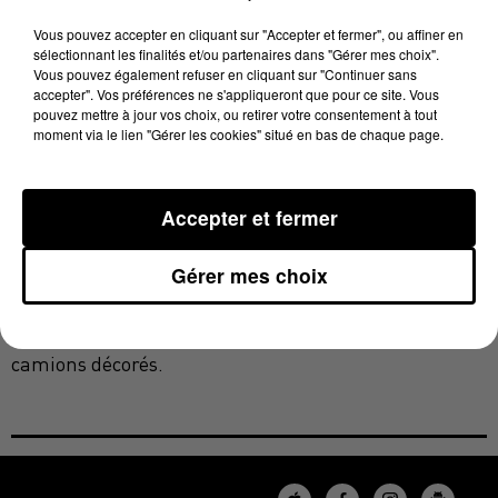
espéraient cette interdiction. Elle aurait voulu aussi
Vous pouvez accepter en cliquant sur "Accepter et fermer", ou affiner en
que la compétition des camions soit annulée.
sélectionnant les finalités et/ou partenaires dans "Gérer mes choix".
Vous pouvez également refuser en cliquant sur "Continuer sans
Michel Ricard sera vigilant sur le déroulement de ce
accepter". Vos préférences ne s'appliqueront que pour ce site. Vous
pouvez mettre à jour vos choix, ou retirer votre consentement à tout
week-end:
moment via le lien "Gérer les cookies" situé en bas de chaque page.
Accepter et fermer
Gérer mes choix
En tout cas ce week-end, malgré l'annulation du drift,
il y aura des animations, et notamment un défilé de
camions décorés.