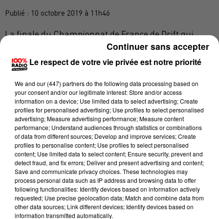
Publié : 10 octobre 2019 à 11h46
La finale du Championnat de France de Drift qui
Continuer sans accepter
devait se dérouler ce week-end à Albi, pendant le
Grand Prix Camions, a été annulée.
Le respect de votre vie privée est notre priorité
Cela fait suite à la dernière hologation du circuit
We and
our (447) partners
do the following data processing based on
d'Albi, qui interdit la pratique du drift.
your consent and/or our legitimate interest: Store and/or access
information on a device; Use limited data to select advertising; Create
Ecoutez le réaction du directeur du circuit d’Albi
profiles for personalised advertising; Use profiles to select personalised
advertising; Measure advertising performance; Measure content
Gregor Raymondis:
performance; Understand audiences through statistics or combinations
of data from different sources; Develop and improve services; Create
profiles to personalise content; Use profiles to select personalised
content; Use limited data to select content; Ensure security, prevent and
detect fraud, and fix errors; Deliver and present advertising and content;
Save and communicate privacy choices. These technologies may
process personal data such as IP address and browsing data to offer
following functionalities: Identify devices based on information actively
requested; Use precise geolocation data; Match and combine data from
Les membres de l’association qui dénonce les
other data sources; Link different devices; Identify devices based on
nuisances en lien avec les activités du circuit,
information transmitted automatically.