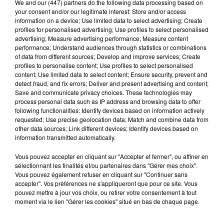
We and
our (447) partners
do the following data processing based on
your consent and/or our legitimate interest: Store and/or access
d’urgence a provoqué une belle panique et a causé la
information on a device; Use limited data to select advertising; Create
mort d'au moins 3 personnes en France. Mercredi le
profiles for personalised advertising; Use profiles to select personalised
SAMU 31 a géré 800 appels pour une dizaine
advertising; Measure advertising performance; Measure content
performance; Understand audiences through statistics or combinations
d’opérateurs et
"41 interventions médicalisées ont été
of data from different sources; Develop and improve services; Create
réalisées sur la Haute-Garonne c'est énorme"
nous
profiles to personalise content; Use profiles to select personalised
content; Use limited data to select content; Ensure security, prevent and
explique le docteur Emilie Dehours, la responsable de
detect fraud, and fix errors; Deliver and present advertising and content;
garde mercredi soir au Samu 31. Les problèmes ont
Save and communicate privacy choices. These technologies may
process personal data such as IP address and browsing data to offer
commencé vers 17h30 :
"on récupérait les adresses des
following functionalities: Identify devices based on information actively
gens ça coupait, on était en train de donner des conseils
requested; Use precise geolocation data; Match and combine data from
other data sources; Link different devices; Identify devices based on
médicaux ça coupait. On s'est aperçu que c'était pas local.
information transmitted automatically.
Heureusement à Toulouse on a la chance d'avoir deux
serveurs de téléphonie : Orange et SFR."
Vous pouvez accepter en cliquant sur "Accepter et fermer", ou affiner en
sélectionnant les finalités et/ou partenaires dans "Gérer mes choix".
Vous pouvez également refuser en cliquant sur "Continuer sans
accepter". Vos préférences ne s'appliqueront que pour ce site. Vous
pouvez mettre à jour vos choix, ou retirer votre consentement à tout
moment via le lien "Gérer les cookies" situé en bas de chaque page.
Rappel des patients