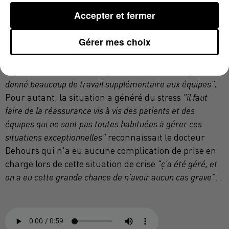
Une fois le problème identifié, ses équipes ont rappelé
Accepter et fermer
l'ensemble des patients avec qui la conversation avait
été coupée
"les procédures médicales non prises, les
Gérer mes choix
adresses non notées, il ne fallait pas mettre en danger la
population haut-garonnaise".
Le Samu retrouve assez
rapidement une activité quasi normale
"mais ç'a
donné beaucoup de travail supplémentaire aux équipes".
Pour autant, la situation a généré du stress
"il faut
faire de la réassurance vis à vis des patients et des
équipes qui ne sont pas toutes habituées à gérer ces
situations exceptionnelles"
reconnaissait le docteur
Dehours qui n'a eu aucune complication de prise en
charge lors de cette situation de crise
"ç'a été géré, et
on a eu cette grande chance de n'avoir aucun cas grave"
. .