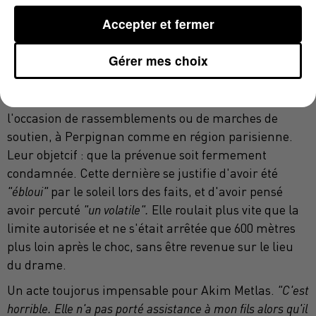
Akim Metlas, père de Yanis
Accepter et fermer
Un combat pour une peine au delà du sursis
Gérer mes choix
Depuis le drame il y a neuf mois, les proches du petit
Yanis se sont mobilisés à de multiples reprises, à
l'occasion de rassemblements ou de marches de
soutien, à Perpignan comme en région parisienne.
Leur objetcif : que la prévenue soit fermement
condamnée. Cette dernière se justifie d'avoir été
"ébloui"
par le soleil lors des faits, et d'avoir pensé
avoir percuté
"un volatile".
Elle roulait plus vite que la
limite autorisée et ne s'était arrêtée que 600 mètres
plus loin après le choc, sans être revenue sur le lieu
du drame.
Un acte toujorus impensable pour Akim Metlas.
"C'est
horrible. Elle n'a pas porté assistance à mon fils alors qu'il