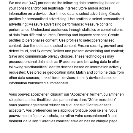
We and
our (447) partners
do the following data processing based on
anatomopathologique. Ce manque oblige le renvoi de
your consent and/or our legitimate interest: Store and/or access
l’affaire au 14 décembre prochain.
information on a device; Use limited data to select advertising; Create
profiles for personalised advertising; Use profiles to select personalised
C’est une bonne nouvelle et un soulagement pour le
advertising; Measure advertising performance; Measure content
performance; Understand audiences through statistics or combinations
père du jeune défunt. "
Cela va permettre de
of data from different sources; Develop and improve services; Create
reconsidérer le débat avec des élements qu'on demande
profiles to personalise content; Use profiles to select personalised
depuis le début"
, nous a confié Akim Metlas ce
content; Use limited data to select content; Ensure security, prevent and
detect fraud, and fix errors; Deliver and present advertising and content;
mercredi.
"J'espère qu'on ira dans la logique d'une vraie
Save and communicate privacy choices. These technologies may
justice [..] Sur la base de documents qui manquaient, cela
process personal data such as IP address and browsing data to offer
following functionalities: Identify devices based on information actively
aurait laissé un goût trop amer. Je pense qu'on est passé
requested; Use precise geolocation data; Match and combine data from
à côté d'une deuxième exécution."
Le père du jeune
other data sources; Link different devices; Identify devices based on
information transmitted automatically.
défunt va désormais retrouver ses avocats pour
reprendre le dossier en main. Il garde espoir d'une
Vous pouvez accepter en cliquant sur "Accepter et fermer", ou affiner en
issue différente des réquisitions du parquet.
sélectionnant les finalités et/ou partenaires dans "Gérer mes choix".
Vous pouvez également refuser en cliquant sur "Continuer sans
accepter". Vos préférences ne s'appliqueront que pour ce site. Vous
pouvez mettre à jour vos choix, ou retirer votre consentement à tout
moment via le lien "Gérer les cookies" situé en bas de chaque page.