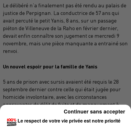
Le délibéré n’a finalement pas été rendu au palais de
justice de Perpignan. La conductrice de 57 ans qui
avait percuté le petit Yanis, 8 ans, sur un passage
piéton de Villeneuve de la Raho en février dernier,
devait enfin connaître son jugement ce mercredi 9
novembre, mais une pièce manquante a entrainé son
renvoi.
Un nouvel espoir pour la famille de Yanis
5 ans de prison avec sursis avaient été requis le 28
septembre dernier contre celle qui était jugée pour
homicide involontaire, avec les circonstances
aggravantes de délit de fuite et de manquement à
Continuer sans accepter
une obligation de prudence. La présidente du
tribunal correctionnel a fait savoir hier qu’une pièce
Le respect de votre vie privée est notre priorité
venait d’être ajoutée au dossier : une expertise