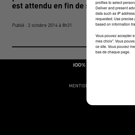
profiles to select person
est attendu en fin de semaine. BV
Deliver and present adv
data such as IP address 
requested; Use precise g
based on information tra
Publié : 2 octobre 2014 à 8h31
Vous pouvez accepter en 
mes choix". Vous pouvez
ce site. Vous pouvez met
bas de chaque page.
MENTIONS LÉGALES
CONDI