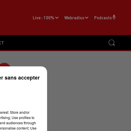
Live :
100%
Webradios
Podcasts
CT
r sans accepter
S
erest: Store and/or
tising; Use profiles to
tand audiences through
personalise content; Use