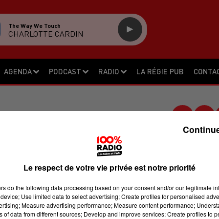
The Way We Touch
CHARLOTTE CARDIN
AGENDA
PODCAST
RADIO
LA RÉGIE PUB
CONTA
Continue
 SORDIDE AUX ASSISE
Le respect de votre vie privée est notre priorité
 d’assises de Tarn-et-Garonne à
parait pour des viols aggravés
ers
do the following data processing based on your consent and/or our legitimate int
device; Use limited data to select advertising; Create profiles for personalised adver
 crime allégué commis sur les deux
vertising; Measure advertising performance; Measure content performance; Unders
 aussi sur sa propre fille. Le verdict
ns of data from different sources; Develop and improve services; Create profiles to 