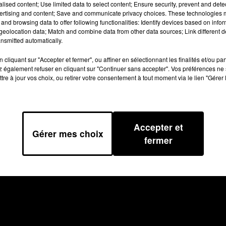
alised content; Use limited data to select content; Ensure security, prevent and detect
ertising and content; Save and communicate privacy choices. These technologies
and browsing data to offer following functionalities: Identify devices based on infor
eolocation data; Match and combine data from other data sources; Link different de
nsmitted automatically.
cliquant sur "Accepter et fermer", ou affiner en sélectionnant les finalités et/ou pa
 également refuser en cliquant sur "Continuer sans accepter". Vos préférences ne 
tre à jour vos choix, ou retirer votre consentement à tout moment via le lien "Gérer 
Accepter et
Gérer mes choix
fermer
TIONS GÉNÉRALES D’UTILISATION
REGLEMENT JEUX CONCO
Archives
2026
2025
2024
2023
2022