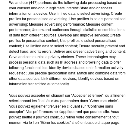
We and
our (447) partners
do the following data processing based on
your consent and/or our legitimate interest: Store and/or access
information on a device; Use limited data to select advertising; Create
profiles for personalised advertising; Use profiles to select personalised
advertising; Measure advertising performance; Measure content
performance; Understand audiences through statistics or combinations
of data from different sources; Develop and improve services; Create
profiles to personalise content; Use profiles to select personalised
content; Use limited data to select content; Ensure security, prevent and
Publié : 4 mars 2016 à 7h31
detect fraud, and fix errors; Deliver and present advertising and content;
Save and communicate privacy choices. These technologies may
Encore un drame de la route dans l’Aude. Hier, une
process personal data such as IP address and browsing data to offer
following functionalities: Identify devices based on information actively
camionnette conduite par un jeune homme de 22 ans
requested; Use precise geolocation data; Match and combine data from
a violemment percuté un poids-lourds sur la route
other data sources; Link different devices; Identify devices based on
information transmitted automatically.
Minervoise à Homps. Le jeune homme pas survécu au
choc. Il était apprenti au CFA de Lézignan-Corbières.
Vous pouvez accepter en cliquant sur "Accepter et fermer", ou affiner en
La chauffeur du camion a été légèrement blessé et a
sélectionnant les finalités et/ou partenaires dans "Gérer mes choix".
Vous pouvez également refuser en cliquant sur "Continuer sans
été évacué vers l’hôpital en état de choc. Une enquête
accepter". Vos préférences ne s'appliqueront que pour ce site. Vous
est en cours.
pouvez mettre à jour vos choix, ou retirer votre consentement à tout
moment via le lien "Gérer les cookies" situé en bas de chaque page.