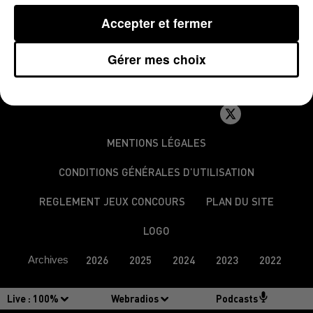
Thierry Arnaud
Accepter et fermer
Gérer mes choix
MENTIONS LÉGALES
CONDITIONS GÉNÉRALES D’UTILISATION
REGLEMENT JEUX CONCOURS
PLAN DU SITE
LOGO
Archives
2026
2025
2024
2023
2022
Live :
100%
Webradios
Podcasts