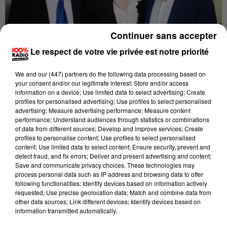
Continuer sans accepter
Le respect de votre vie privée est notre priorité
We and
our (447) partners
do the following data processing based on
Publié : 19 novembre 2016 à 9h39 par Cyrille Masson
your consent and/or our legitimate interest: Store and/or access
information on a device; Use limited data to select advertising; Create
profiles for personalised advertising; Use profiles to select personalised
C'est la seule candidate à la primaire de la droite et
advertising; Measure advertising performance; Measure content
du centre qui aura fait le déplacement dans le Tarn.
performance; Understand audiences through statistics or combinations
of data from different sources; Develop and improve services; Create
Nathalie Kosciusko-Morizet était hier (vendredi) à
profiles to personalise content; Use profiles to select personalised
Castres, sur l'invitation du député Philippe Folliot, qui
content; Use limited data to select content; Ensure security, prevent and
la soutient.
detect fraud, and fix errors; Deliver and present advertising and content;
Save and communicate privacy choices. These technologies may
Elle a visité l'entreprise EBS, zone de la chartreuse.
process personal data such as IP address and browsing data to offer
Nathalie Kosciusko-Morizet, au micro de Cyrille
following functionalities: Identify devices based on information actively
requested; Use precise geolocation data; Match and combine data from
Masson:
other data sources; Link different devices; Identify devices based on
information transmitted automatically.