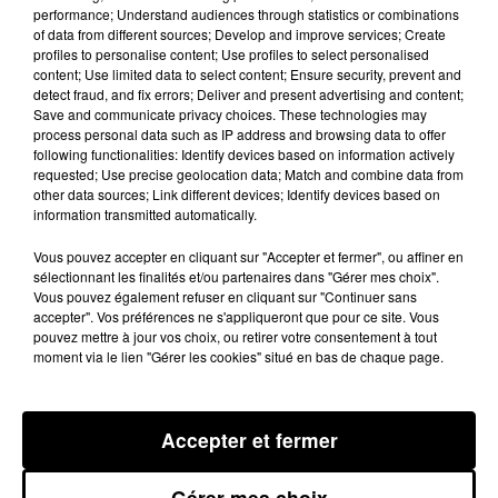
président de la chambre des
performance; Understand audiences through statistics or combinations
of data from different sources; Develop and improve services; Create
notaires au micro de notre
profiles to personalise content; Use profiles to select personalised
correspondante Latifa Alloubouch.
content; Use limited data to select content; Ensure security, prevent and
detect fraud, and fix errors; Deliver and present advertising and content;
A noter qu'une délégation de la
Save and communicate privacy choices. These technologies may
chambre des notaires à été reçu par
process personal data such as IP address and browsing data to offer
following functionalities: Identify devices based on information actively
le préfet hier vers 16h 30. On
requested; Use precise geolocation data; Match and combine data from
compte dans l' Aude 73 notaires, 34
other data sources; Link different devices; Identify devices based on
information transmitted automatically.
études et 298 salariés du notariat.
Vous pouvez accepter en cliquant sur "Accepter et fermer", ou affiner en
sélectionnant les finalités et/ou partenaires dans "Gérer mes choix".
Vous pouvez également refuser en cliquant sur "Continuer sans
Publié : 18 septembre 2014 à 10h01
accepter". Vos préférences ne s'appliqueront que pour ce site. Vous
pouvez mettre à jour vos choix, ou retirer votre consentement à tout
moment via le lien "Gérer les cookies" situé en bas de chaque page.
Accepter et fermer
Gérer mes choix