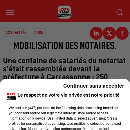
ACTUALITÉS
AUDE
MOBILISATION DES NOTAIRES.
Une centaine de salariés du notariat
s'était rassemblée devant la
préfecture à Carcassonne : 250
selon les manifestants, 150 selon la
Continuer sans accepter
police. Tous sont venus manifester
Le respect de votre vie privée est notre priorité
contre un projet gouvernemental
qui prévoit l'ouverture à la
We and
our (447) partners
do the following data processing based on
your consent and/or our legitimate interest: Store and/or access
concurrence de leur mission. On
information on a device; Use limited data to select advertising; Create
écoute Jean-Luc Marcuello vice
profiles for personalised advertising; Use profiles to select personalised
advertising; Measure advertising performance; Measure content