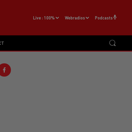
Live :
100%
Webradios
Podcasts
CT