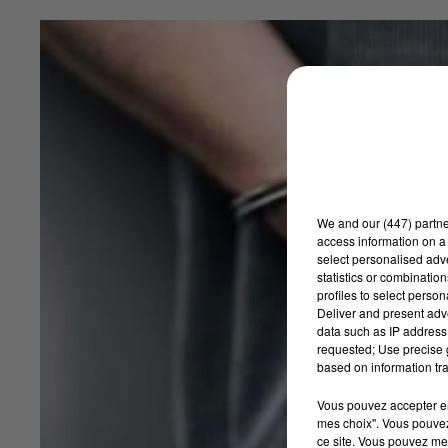
We and
our (447) partn
access information on a 
select personalised ad
statistics or combinatio
profiles to select person
Deliver and present adv
data such as IP address 
requested; Use precise g
based on information tra
Vous pouvez accepter en 
mes choix". Vous pouvez
ce site. Vous pouvez met