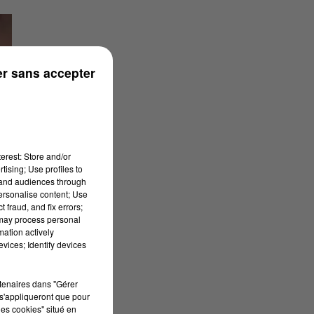
r sans accepter
erest: Store and/or
tising; Use profiles to
tand audiences through
personalise content; Use
 fraud, and fix errors;
 may process personal
mation actively
vices; Identify devices
rtenaires dans "Gérer
s'appliqueront que pour
les cookies" situé en