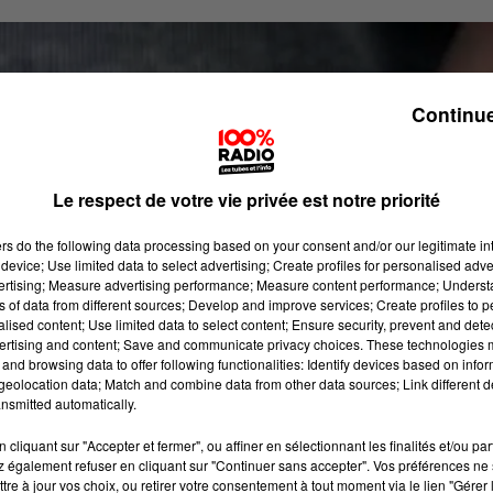
Continue
Le respect de votre vie privée est notre priorité
ers
do the following data processing based on your consent and/or our legitimate int
device; Use limited data to select advertising; Create profiles for personalised adver
vertising; Measure advertising performance; Measure content performance; Unders
ns of data from different sources; Develop and improve services; Create profiles to 
alised content; Use limited data to select content; Ensure security, prevent and detect
ertising and content; Save and communicate privacy choices. These technologies
and browsing data to offer following functionalities: Identify devices based on infor
eolocation data; Match and combine data from other data sources; Link different de
nsmitted automatically.
cliquant sur "Accepter et fermer", ou affiner en sélectionnant les finalités et/ou pa
 également refuser en cliquant sur "Continuer sans accepter". Vos préférences ne 
tre à jour vos choix, ou retirer votre consentement à tout moment via le lien "Gérer 