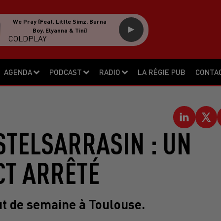
We Pray (feat. Little Simz, Burna
Boy, Elyanna & Tini)
COLDPLAY
AGENDA
PODCAST
RADIO
LA RÉGIE PUB
CONTA
STELSARRASIN : UN
CT ARRÊTÉ
t de semaine à Toulouse.