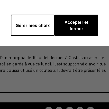
Accepter et
Gérer mes choix
fermer
un marginal le 10 juillet dernier à Castelsarrasin. Le
acé en garde à vue ce lundi. Il est soupçonné d’avoir tué
ait aussi utilisé un couteau. Il devrait être présenté au