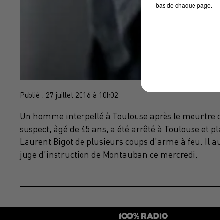
bas de chaque page.
Publié : 27 juillet 2016 à 10h02
Un homme interpellé à Toulouse après le meurtre d’
suspect, âgé de 45 ans, a été arrêté à Toulouse et pl
Laurent Bigot de plusieurs coups d’arme à feu. Il aur
juge d’instruction de Montauban ce mercredi.