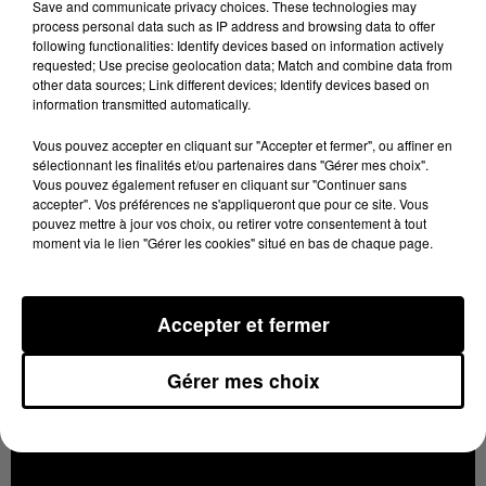
apprentissage de l’anglais dès la maternelle
Save and communicate privacy choices. These technologies may
process personal data such as IP address and browsing data to offer
-Transition en douceur, et emplois du temps
following functionalities: Identify devices based on information actively
requested; Use precise geolocation data; Match and combine data from
aménagés pour les collégiens, dispositif de
other data sources; Link different devices; Identify devices based on
perfectionnement, projets de voyage, et activités péri-
information transmitted automatically.
éducatives
Vous pouvez accepter en cliquant sur "Accepter et fermer", ou affiner en
-Accueil, écoute et accompagnement pour les lycéens.
sélectionnant les finalités et/ou partenaires dans "Gérer mes choix".
Vous pouvez également refuser en cliquant sur "Continuer sans
Outils numériques en libre accès, foyer. Les classes ne
accepter". Vos préférences ne s'appliqueront que pour ce site. Vous
sont pas surchargées et les professeurs sont présents
pouvez mettre à jour vos choix, ou retirer votre consentement à tout
moment via le lien "Gérer les cookies" situé en bas de chaque page.
pour aider les élèves à préparer leur orientation
Découvrez les 3 établissements en vidéo :
Accepter et fermer
Ecoles :
Gérer mes choix