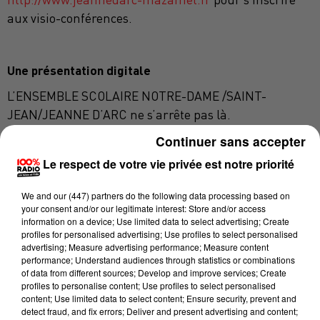
aux visio-conférences.
Une présentation digitale
L’ENSEMBLE SCOLAIRE NOTRE-DAME /SAINT-
JEAN/JEANNE D’ARC ne s’arrête pas là.
Continuer sans accepter
Les trois sites regroupent des établissements
catholiques d’enseignement primaire (maternelle –
Le respect de votre vie privée est notre priorité
élémentaire) secondaire – professionnel et supérieur.
We and
our (447) partners
do the following data processing based on
Un accompagnement personnalisé et adapté à
your consent and/or our legitimate interest: Store and/or access
chaque âge, pour permettre aux enfants de grandir
information on a device; Use limited data to select advertising; Create
profiles for personalised advertising; Use profiles to select personalised
et de s’épanouir en tant qu’élève mais aussi en tant
advertising; Measure advertising performance; Measure content
que personne dans un climat propice au travail et à la
performance; Understand audiences through statistics or combinations
of data from different sources; Develop and improve services; Create
réussite :
profiles to personalise content; Use profiles to select personalised
content; Use limited data to select content; Ensure security, prevent and
-Utilisation de nouvelles technologies et
detect fraud, and fix errors; Deliver and present advertising and content;