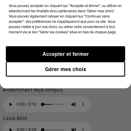
jeudi soir à Perpignan ses électeurs à
"aller voter".
Vous pouvez accepter en cliquant sur "Accepter et fermer", ou affiner en
sélectionnant les finalités et/ou partenaires dans "Gérer mes choix".
Vous pouvez également refuser en cliquant sur "Continuer sans
accepter". Vos préférences ne s'appliqueront que pour ce site. Vous
pouvez mettre à jour vos choix, ou retirer votre consentement à tout
Marine Le Pen
moment via le lien "Gérer les cookies" situé en bas de chaque page.
De son côté Louis Aliot, dans son introduction, n'a pas
de manqué de rappeler le lieu de ce meeting.
Accepter et fermer
"Bienvenue à Perpignan, qui a déjà fait le choix du
changement. Et ce que nous faisons à Perpignan, je ne
Gérer mes choix
doute pas que Marine le fera pour la France"
, a
notamment scandé le maire, devant un public
évidemment déjà conquis.
Louis Aliot