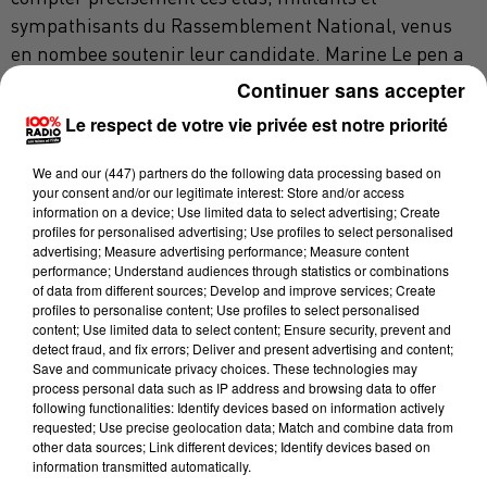
sympathisants du Rassemblement National, venus
en nombee soutenir leur candidate. Marine Le pen a
tenu en effet son dernier grand meeting de
Continuer sans accepter
campagne présidentielle dans la ville de son porte-
Le respect de votre vie privée est notre priorité
parole, Louis Aliot. Après un discours introductif du
premier édile perpignanais, la candidate d'extrême
We and
our (447) partners
do the following data processing based on
your consent and/or our legitimate interest: Store and/or access
droite n'a que très peu évoqué ses projets visant à
information on a device; Use limited data to select advertising; Create
stopper l'immigration ou à lutter contre l'islamisme,
profiles for personalised advertising; Use profiles to select personalised
mais a déroulé davantage ses propositions
advertising; Measure advertising performance; Measure content
performance; Understand audiences through statistics or combinations
économiques et sociales, tout en glissant quelques
of data from different sources; Develop and improve services; Create
tacles à son concurrent direct Emmanuel Macron.
profiles to personalise content; Use profiles to select personalised
content; Use limited data to select content; Ensure security, prevent and
Des huées parfois quand il s’agissait de parler du
detect fraud, and fix errors; Deliver and present advertising and content;
Save and communicate privacy choices. These technologies may
président sortant, des cris d’acclamation par contre
process personal data such as IP address and browsing data to offer
dès lors que le mot victoire résonnait dans la salle.
"A
following functionalities: Identify devices based on information actively
requested; Use precise geolocation data; Match and combine data from
la présidentielle on ne s'abstient pas, reprenez le
other data sources; Link different devices; Identify devices based on
contrôle!"
: Marine Le Pen a également
"conjuré"
ce
information transmitted automatically.