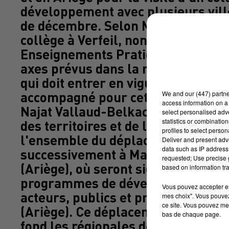
développement avec plusieurs ville
de décembre. Selon Matignon, Manue
collège à Verfeil, non loin de Toul
Enseignements Pratiques Interdisci
axes prévus dans la réforme du col
qui doit entrer en vigueur à la re
We and
our (447) partn
accompagné pour cette étape de la 
access information on a 
Najat Vallaud-Belkacem, tandis que
select personalised ad
statistics or combinatio
des territoires et de la ruralité, S
profiles to select person
l'ensemble du déplacement. Manue
Deliver and present adv
data such as IP address 
successivement à Martres-Tolosan
requested; Use precise g
(Ariège), où seront signés des "cont
based on information tra
programmes de développement plur
Vous pouvez accepter en 
acteurs, publics et privés, pour le
mes choix". Vous pouvez
ce site. Vous pouvez met
(Ariège). Ce déplacement du Premie
bas de chaque page.
fond les régionales de décembre, p