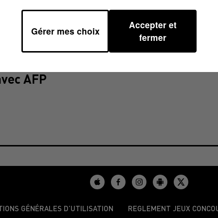
la liste commune PS-PRG, dans la régio
. Sylvia Pinel est pour sa part tête
Accepter et
Gérer mes choix
Les derniers sondages donnent le Fron
fermer
ur l'ensemble de la région. Carole Del
ore au début du mois, en faveur du
avec AFP
TIONS GÉNÉRALES D’UTILISATION
REGLEMENT JEUX CONCO