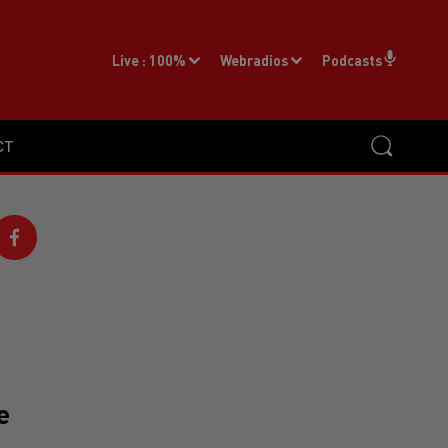
Live :
100%
Webradios
Podcasts
CT
e