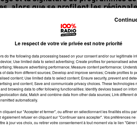
s, alors que se profilent les régional
l Valls visitera tout d'abord un
Continue
ouse, où sont pratiqués les
plinaires. Ces Epi constituent l'un de
lège, contestée par certains syndicats
Le respect de votre vie privée est notre priorité
ntrée 2016. Le Premier ministre sera
ers
do the following data processing based on your consent and/or our legitimate int
ministre de l'Education nationale,
device; Use limited data to select advertising; Create profiles for personalised adver
 la ministre du Logement, de l'égalit
vertising; Measure advertising performance; Measure content performance; Unders
ns of data from different sources; Develop and improve services; Create profiles to 
ylvia Pinel (PRG), sera avec lui pour
alised content; Use limited data to select content; Ensure security, prevent and detect
l Valls se rendra ensuite
ertising and content; Save and communicate privacy choices. These technologies
and browsing data to offer following functionalities: Identify devices based on infor
e (Haute-Garonne), Pamiers et Foix
eolocation data; Match and combine data from other data sources; Link different de
rats de ville", à savoir des
nsmitted automatically.
iannuels associant différents
cliquant sur "Accepter et fermer", ou affiner en sélectionnant les finalités et/ou pa
s villes de Foix, Pamiers et Saint-Giron
 également refuser en cliquant sur "Continuer sans accepter". Vos préférences ne 
tre à jour vos choix, ou retirer votre consentement à tout moment via le lien "Gérer 
r ministre intervient avec en arrière
our lesquelles l'ex-secrétaire d'Etat