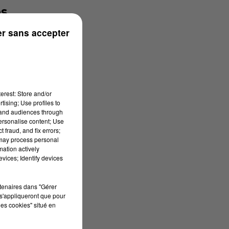
es
r sans accepter
s
,
erest: Store and/or
tising; Use profiles to
é
tand audiences through
personalise content; Use
 fraud, and fix errors;
 may process personal
mation actively
vices; Identify devices
rtenaires dans "Gérer
s
s'appliqueront que pour
les cookies" situé en
-