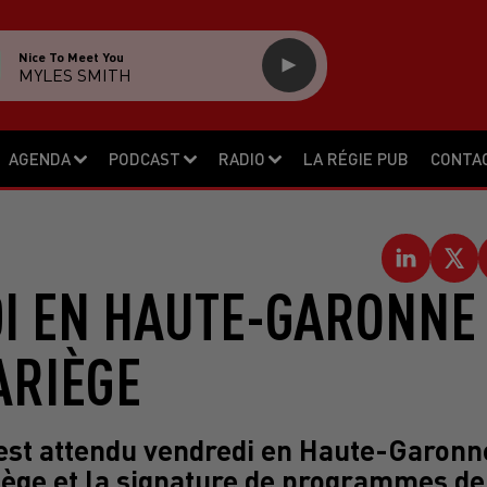
Nice To Meet You
MYLES SMITH
AGENDA
PODCAST
RADIO
LA RÉGIE PUB
CONTA
DI EN HAUTE-GARONNE
ARIÈGE
 est attendu vendredi en Haute-Garonn
ollège et la signature de programmes de