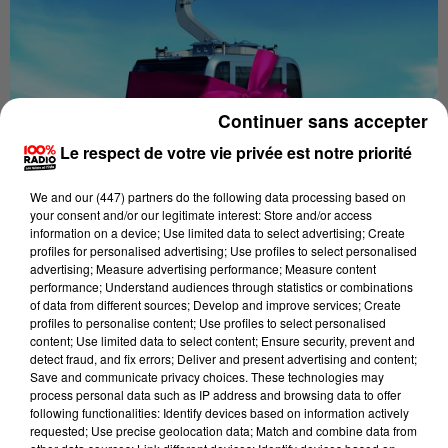
Continuer sans accepter
Le respect de votre vie privée est notre priorité
Publié : 28 avril 2022 à 10h44 par La Rédaction
We and
our (447) partners
do the following data processing based on
your consent and/or our legitimate interest: Store and/or access
information on a device; Use limited data to select advertising; Create
profiles for personalised advertising; Use profiles to select personalised
advertising; Measure advertising performance; Measure content
Le téléphérique urbain toulousain sera inauguré
"le
performance; Understand audiences through statistics or combinations
vendredi 13 mai 2022"
indique Tisséo ce jeudi
"sous
of data from different sources; Develop and improve services; Create
profiles to personalise content; Use profiles to select personalised
réserve des autorisation préfectorales"
. La marche à
content; Use limited data to select content; Ensure security, prevent and
blanc, qui a valeur de test, est toujours en cours. Elle
detect fraud, and fix errors; Deliver and present advertising and content;
est la dernière étape
"avant la délivrance de
Save and communicate privacy choices. These technologies may
process personal data such as IP address and browsing data to offer
l’autorisation préfectorale d’ouverture du service au grand
following functionalities: Identify devices based on information actively
public"
.
"Une phase essentielle pour l’exploitant"
rappelle
requested; Use precise geolocation data; Match and combine data from