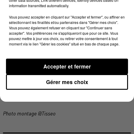
other data sources; Link different devices; Identify devices based on
l'opérateur de transport pour prendre en main
information transmitted automatically.
"l’ensemble des fonctionnalités, les procédures de
Vous pouvez accepter en cliquant sur "Accepter et fermer", ou affiner en
sécurité et la conduite de l’installation".
sélectionnant les finalités et/ou partenaires dans "Gérer mes choix".
Vous pouvez également refuser en cliquant sur "Continuer sans
L’autorisation d'ouverture au public du Préfet
accepter". Vos préférences ne s'appliqueront que pour ce site. Vous
"donnera le feu vert pour la mise en service et
pouvez mettre à jour vos choix, ou retirer votre consentement à tout
l’embarquement des voyageurs à bord des cabines à
moment via le lien "Gérer les cookies" situé en bas de chaque page.
partir du samedi 14 mai 2022."
Accepter et fermer
LIRE AUSSI
Gérer mes choix
→
La cabine du futur téléphérique urbain présentée
aux Toulousains
Photo montage @Tisseo