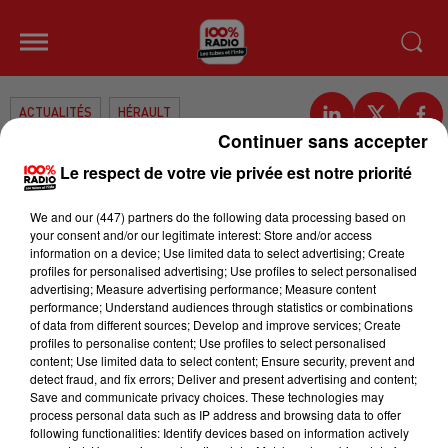
ACTUALITÉS
HÉRAULT
Continuer sans accepter
LES PHARMACIENS EN COLÈRE
Le respect de votre vie privée est notre priorité
Mercredi, ils laisseront leur officine
We and
our (447) partners
do the following data processing based on
ouverte entre 20h et minuit. Une
your consent and/or our legitimate interest: Store and/or access
information on a device; Use limited data to select advertising; Create
action pour protester contre le
profiles for personalised advertising; Use profiles to select personalised
projet de loi de financement de la
advertising; Measure advertising performance; Measure content
performance; Understand audiences through statistics or combinations
sécurité sociale. Plusieurs mesures
of data from different sources; Develop and improve services; Create
impacteraient les pharmacies.
profiles to personalise content; Use profiles to select personalised
content; Use limited data to select content; Ensure security, prevent and
detect fraud, and fix errors; Deliver and present advertising and content;
Save and communicate privacy choices. These technologies may
Publié : 28 septembre 2015 à 8h28
process personal data such as IP address and browsing data to offer
following functionalities: Identify devices based on information actively