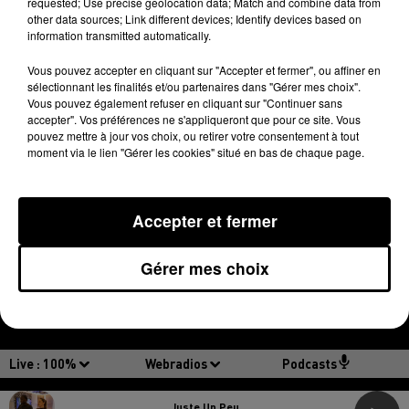
requested; Use precise geolocation data; Match and combine data from
other data sources; Link different devices; Identify devices based on
information transmitted automatically.
Vous pouvez accepter en cliquant sur "Accepter et fermer", ou affiner en
sélectionnant les finalités et/ou partenaires dans "Gérer mes choix".
Vous pouvez également refuser en cliquant sur "Continuer sans
accepter". Vos préférences ne s'appliqueront que pour ce site. Vous
pouvez mettre à jour vos choix, ou retirer votre consentement à tout
moment via le lien "Gérer les cookies" situé en bas de chaque page.
MENTIONS LÉGALES
CONDITIONS GÉNÉRALES D’UTILISATION
Accepter et fermer
REGLEMENT JEUX CONCOURS
PLAN DU SITE
Gérer mes choix
LOGO
Archives
2026
2025
2024
2023
2022
Live :
100%
Webradios
Podcasts
Juste Un Peu