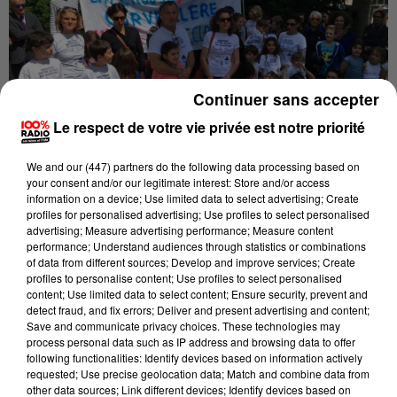
Continuer sans accepter
Le respect de votre vie privée est notre priorité
We and
our (447) partners
do the following data processing based on
Publié : 14 juin 2018 à 10h17 par Laurent Batigne
your consent and/or our legitimate interest: Store and/or access
information on a device; Use limited data to select advertising; Create
Les parents d’élèves de l’école Camille Claudel à Albi
profiles for personalised advertising; Use profiles to select personalised
advertising; Measure advertising performance; Measure content
ne désarment pas et ils attaquent la municipalité
performance; Understand audiences through statistics or combinations
d’Albi en justice pour faire annuler la délibération qui
of data from different sources; Develop and improve services; Create
acte la fermeture de l’école en septembre 2019.
profiles to personalise content; Use profiles to select personalised
content; Use limited data to select content; Ensure security, prevent and
Une procédure a été lancée devant le tribunal
detect fraud, and fix errors; Deliver and present advertising and content;
Save and communicate privacy choices. These technologies may
administratif de Toulouse.
process personal data such as IP address and browsing data to offer
following functionalities: Identify devices based on information actively
Le président des parents d’élèves, Julien Ettori,
requested; Use precise geolocation data; Match and combine data from
dénonce l’attitude du Maire d’Albi Stéphanie Guiraud
other data sources; Link different devices; Identify devices based on