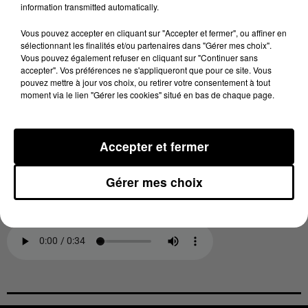
information transmitted automatically.
Chaumeil:
Vous pouvez accepter en cliquant sur "Accepter et fermer", ou affiner en
sélectionnant les finalités et/ou partenaires dans "Gérer mes choix".
Vous pouvez également refuser en cliquant sur "Continuer sans
accepter". Vos préférences ne s'appliqueront que pour ce site. Vous
pouvez mettre à jour vos choix, ou retirer votre consentement à tout
moment via le lien "Gérer les cookies" situé en bas de chaque page.
Jeanne Domengé s’etonne de l’attitude de la
Accepter et fermer
municipalité qui prône la démocratie participative
mais qui ne dialogue pas avec des parents d’élèves en
Gérer mes choix
colère: