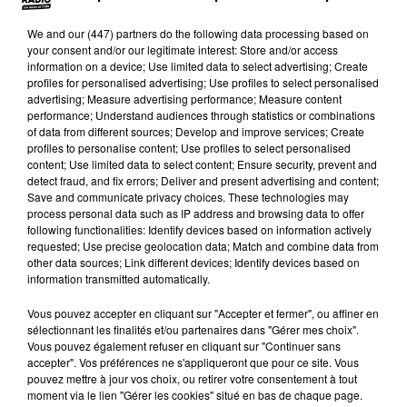
plusieurs jours. Pas de grands débordements de
We and
our (447) partners
do the following data processing based on
prévus, seulement « une petite soirée de 15
your consent and/or our legitimate interest: Store and/or access
personnes » nous confie-t-il.
information on a device; Use limited data to select advertising; Create
profiles for personalised advertising; Use profiles to select personalised
advertising; Measure advertising performance; Measure content
performance; Understand audiences through statistics or combinations
of data from different sources; Develop and improve services; Create
profiles to personalise content; Use profiles to select personalised
content; Use limited data to select content; Ensure security, prevent and
Mathis* restera en petit comité comparé à Alice* qui
detect fraud, and fix errors; Deliver and present advertising and content;
voit sa soirée en grand. À 50 dans une salle louée
Save and communicate privacy choices. These technologies may
process personal data such as IP address and browsing data to offer
spécialement pour l'occasion dans le sud de la Ville
following functionalities: Identify devices based on information actively
rose*, la Toulousaine de 23 ans tient à rester
requested; Use precise geolocation data; Match and combine data from
other data sources; Link different devices; Identify devices based on
prudente sur les gestes barrières.
information transmitted automatically.
Vous pouvez accepter en cliquant sur "Accepter et fermer", ou affiner en
sélectionnant les finalités et/ou partenaires dans "Gérer mes choix".
Vous pouvez également refuser en cliquant sur "Continuer sans
accepter". Vos préférences ne s'appliqueront que pour ce site. Vous
pouvez mettre à jour vos choix, ou retirer votre consentement à tout
moment via le lien "Gérer les cookies" situé en bas de chaque page.