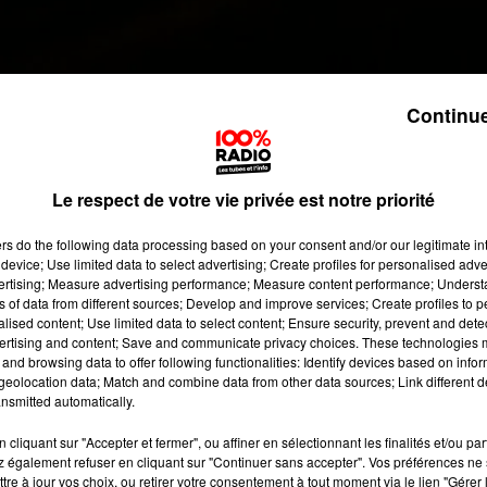
Continue
Le respect de votre vie privée est notre priorité
ers
do the following data processing based on your consent and/or our legitimate int
device; Use limited data to select advertising; Create profiles for personalised adver
vertising; Measure advertising performance; Measure content performance; Unders
ns of data from different sources; Develop and improve services; Create profiles to 
alised content; Use limited data to select content; Ensure security, prevent and detect
ertising and content; Save and communicate privacy choices. These technologies
and browsing data to offer following functionalities: Identify devices based on infor
eolocation data; Match and combine data from other data sources; Link different de
nsmitted automatically.
cliquant sur "Accepter et fermer", ou affiner en sélectionnant les finalités et/ou pa
 également refuser en cliquant sur "Continuer sans accepter". Vos préférences ne 
tre à jour vos choix, ou retirer votre consentement à tout moment via le lien "Gérer 