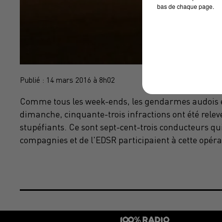
bas de chaque page.
Publié : 14 mars 2016 à 8h02
Comme tous les week-ends, les gendarmes audois éta
dimanche, cinquante-trois infractions ont été relev
stupéfiants. Ce sont sept-cent-trois conducteurs qui 
compagnies et de l'EDSR participaient à cette opéra