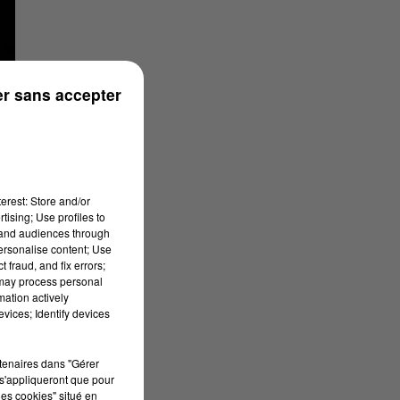
r sans accepter
erest: Store and/or
tising; Use profiles to
tand audiences through
personalise content; Use
 fraud, and fix errors;
 may process personal
mation actively
vices; Identify devices
rtenaires dans "Gérer
s'appliqueront que pour
les cookies" situé en