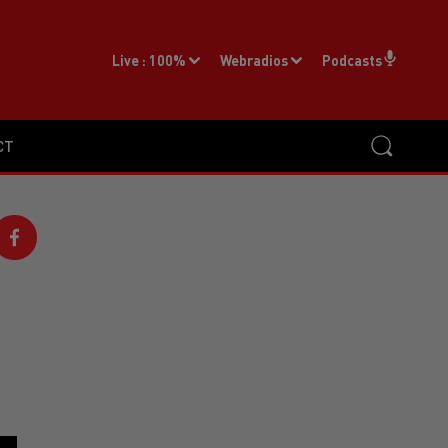
Live :
100%
Webradios
Podcasts
CT