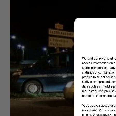
We and
our (447) partn
access information on a 
select personalised ad
statistics or combinatio
profiles to select person
Deliver and present adv
data such as IP address 
requested; Use precise g
based on information tra
Vous pouvez accepter en 
mes choix". Vous pouvez
ce site. Vous pouvez met