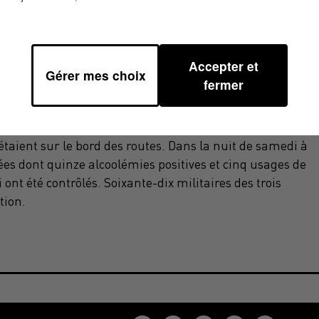
Accepter et
Gérer mes choix
fermer
ient sur le bord des routes. Dans la nuit de samedi à
ées dont quinze alcoolémies positives et cinq usages de
ont été contrôlés. Soixante-dix militaires des trois
tion.