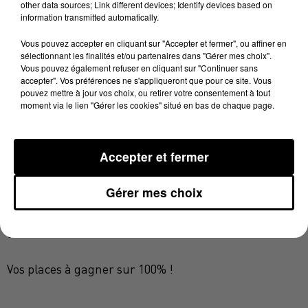
marqué 8 buts pendant le match.
other data sources; Link different devices; Identify devices based on
information transmitted automatically.
Toulouse est actuellement 6ème au classement.
Vous pouvez accepter en cliquant sur "Accepter et fermer", ou affiner en
sélectionnant les finalités et/ou partenaires dans "Gérer mes choix".
Vous pouvez également refuser en cliquant sur "Continuer sans
Prochain match pour eux ce sera dans leur palais des
accepter". Vos préférences ne s'appliqueront que pour ce site. Vous
sports de Compans en EHF face à l'équipe de
pouvez mettre à jour vos choix, ou retirer votre consentement à tout
moment via le lien "Gérer les cookies" situé en bas de chaque page.
Winterthur ce Mardi 1er Mars à 18h45. Un match
"pour du beurre" puisque Toulouse s'est déjà qualifié
pour les 8èmes de finale.
Accepter et fermer
Ce n'est pas une raison pour ne pas les encourager.
Gérer mes choix
Prochain match de championnat à domicile pour eux
contre Chartres le 04 Mars à 20h30.
Vos places à gagner sur 100% !