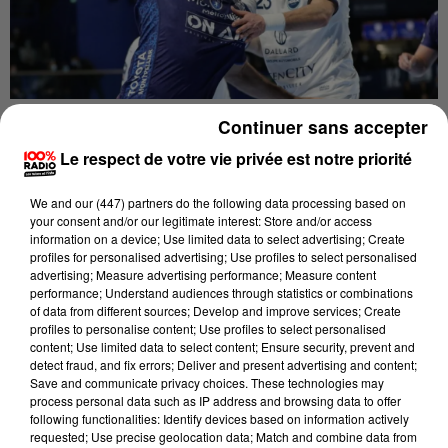
Continuer sans accepter
Publié : 27 février 2022 à 9h16
Le respect de votre vie privée est notre priorité
UNE DÉFAITE LOGIQUE ?
We and
our (447) partners
do the following data processing based on
Et pourtant les toulousains n'étaient menés que d'un
your consent and/or our legitimate interest: Store and/or access
information on a device; Use limited data to select advertising; Create
seul point à la mi-temps 19 à 18.
profiles for personalised advertising; Use profiles to select personalised
advertising; Measure advertising performance; Measure content
Un match qui est resté trés serré. Ce sont les
performance; Understand audiences through statistics or combinations
of data from different sources; Develop and improve services; Create
toulousains qui étaient en tête jusqu'à la 52ème
profiles to personalise content; Use profiles to select personalised
minute. Mais c'est là que ça a basculé. Montpellier
content; Use limited data to select content; Ensure security, prevent and
detect fraud, and fix errors; Deliver and present advertising and content;
recolle au score et gardera l'avantage jusqu'à la fin
Save and communicate privacy choices. These technologies may
de la rencontre et finit par s'imposer 35-32. A noter la
process personal data such as IP address and browsing data to offer
following functionalities: Identify devices based on information actively
belle performance du toulousain Nemanka Ilic qui a
requested; Use precise geolocation data; Match and combine data from