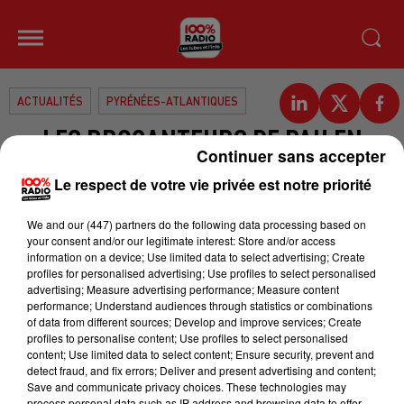
ACTUALITÉS
PYRÉNÉES-ATLANTIQUES
LES BROCANTEURS DE PAU EN
Continuer sans accepter
VEULENT TOUJOURS À LA MAIRIE
Le respect de votre vie privée est notre priorité
La municipalité veut les déplacer
We and
our (447) partners
do the following data processing based on
sur le site de l’ancienne caserne des
your consent and/or our legitimate interest: Store and/or access
information on a device; Use limited data to select advertising; Create
pompiers, rue Carnot. Samedi, des
profiles for personalised advertising; Use profiles to select personalised
banderoles ont été déployés place
advertising; Measure advertising performance; Measure content
performance; Understand audiences through statistics or combinations
du Foirail pour dénoncer le projet.
of data from different sources; Develop and improve services; Create
profiles to personalise content; Use profiles to select personalised
La tension reste palpable entre les
content; Use limited data to select content; Ensure security, prevent and
deux parties.
detect fraud, and fix errors; Deliver and present advertising and content;
Save and communicate privacy choices. These technologies may
process personal data such as IP address and browsing data to offer