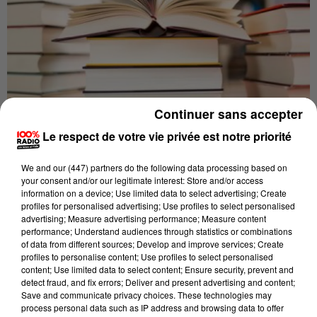
Continuer sans accepter
Le respect de votre vie privée est notre priorité
Publié : 9 novembre 2016 à 8h51
We and
our (447) partners
do the following data processing based on
Si le Prix Goncourt a été remis la semaine dernière,
your consent and/or our legitimate interest: Store and/or access
les collégiens et lycéens du département vont quant à
information on a device; Use limited data to select advertising; Create
profiles for personalised advertising; Use profiles to select personalised
eux participé à la 11ème édition du prix « d’1 livre à
advertising; Measure advertising performance; Measure content
l’Aude ».
performance; Understand audiences through statistics or combinations
of data from different sources; Develop and improve services; Create
Objectif : redonner le goût de la lecture au 14-18 ans,
profiles to personalise content; Use profiles to select personalised
en leur proposant 4 ouvrages à lire durant l’année.
content; Use limited data to select content; Ensure security, prevent and
detect fraud, and fix errors; Deliver and present advertising and content;
Un prix sera remis en fin d’année scolaire.
Save and communicate privacy choices. These technologies may
process personal data such as IP address and browsing data to offer
Malika Tamdjrit-Colin est la responsable des actions