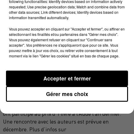
following functionalities: Identify devices based on information actively
culturelles à la Bibliothèque de Carcassonne... Elle
requested; Use precise geolocation data; Match and combine data from
other data sources; Link different devices; Identify devices based on
nous présente les 4 ouvrages sélectionnés :
information transmitted automatically.
Vous pouvez accepter en cliquant sur "Accepter et fermer", ou affiner en
sélectionnant les finalités et/ou partenaires dans "Gérer mes choix".
Vous pouvez également refuser en cliquant sur "Continuer sans
accepter". Vos préférences ne s'appliqueront que pour ce site. Vous
pouvez mettre à jour vos choix, ou retirer votre consentement à tout
Et la méthode pour accrocher les élèves est plutôt
moment via le lien "Gérer les cookies" situé en bas de chaque page.
singulière, comme l’explique Malika Tamdjrit,
bibliothécaire à Carcassonne :
Accepter et fermer
Gérer mes choix
Les prochaines lectures auront lieu demain à Cuxac-
Cabardès et Carcassonne. Plus de 1 000 adolescents
ont participé au prix d’1 livre à l’Aude l’an dernier.
Une rencontre avec les auteurs est prévue en
décembre. Plus d’infos sur