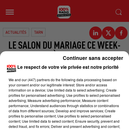
ACTUALITÉS
TARN
LE SALON DU MARIAGE CE WEEK-
END À CASTRES.
Continuer sans accepter
Le respect de votre vie privée est notre priorité
Le salon du mariage se tient ce
week-end à Castres. Samedi et
We and
our (447) partners
do the following data processing based on
Dimanche, le parc des expositions
your consent and/or our legitimate interest: Store and/or access
information on a device; Use limited data to select advertising; Create
acceuille la 10ième édition de ce
profiles for personalised advertising; Use profiles to select personalised
rendez-vous organisé par le Corac.
advertising; Measure advertising performance; Measure content
performance; Understand audiences through statistics or combinations
Au programme, défilés, robes
of data from different sources; Develop and improve services; Create
profiles to personalise content; Use profiles to select personalised
blanches et conseils de
content; Use limited data to select content; Ensure security, prevent and
professionnels. Reportage avec
detect fraud, and fix errors; Deliver and present advertising and content;