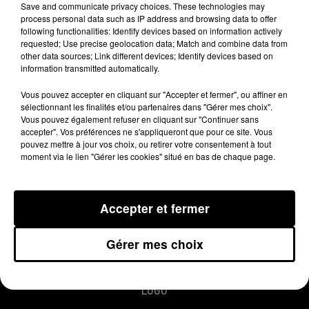
Save and communicate privacy choices. These technologies may
Nina Valette.
process personal data such as IP address and browsing data to offer
following functionalities: Identify devices based on information actively
requested; Use precise geolocation data; Match and combine data from
other data sources; Link different devices; Identify devices based on
Publié : 10 janvier 2015 à 10h09
information transmitted automatically.
Vous pouvez accepter en cliquant sur "Accepter et fermer", ou affiner en
sélectionnant les finalités et/ou partenaires dans "Gérer mes choix".
Vous pouvez également refuser en cliquant sur "Continuer sans
accepter". Vos préférences ne s'appliqueront que pour ce site. Vous
pouvez mettre à jour vos choix, ou retirer votre consentement à tout
moment via le lien "Gérer les cookies" situé en bas de chaque page.
MENTIONS LÉGALES
Accepter et fermer
CONDITIONS GÉNÉRALES D’UTILISATION
Gérer mes choix
REGLEMENT JEUX CONCOURS
PLAN DU SITE
LOGO